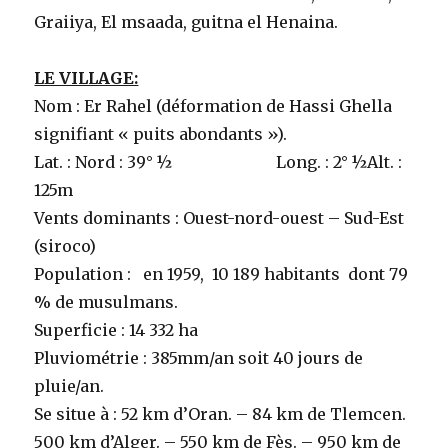
Graiiya, El msaada, guitna el Henaina.
LE VILLAGE:
Nom : Er Rahel (déformation de Hassi Ghella
signifiant « puits abondants »).
Lat. : Nord : 39° ½ Long. : 2° ½Alt. :
125m
Vents dominants : Ouest-nord-ouest – Sud-Est
(siroco)
Population : en 1959, 10 189 habitants dont 79
% de musulmans.
Superficie : 14 332 ha
Pluviométrie : 385mm/an soit 40 jours de
pluie/an.
Se situe à : 52 km d’Oran. – 84 km de Tlemcen.
500 km d’Alger. – 550 km de Fès. – 950 km de