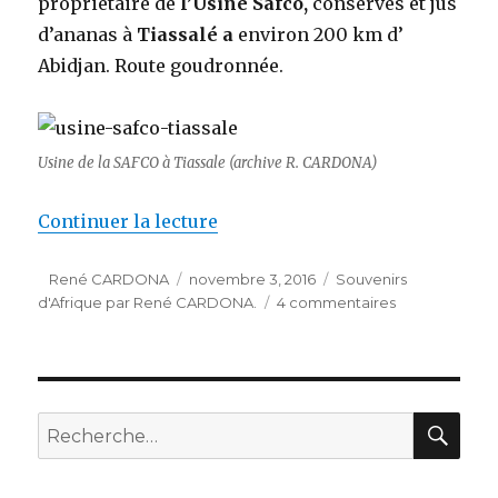
propriétaire de
l’Usine Safco,
conserves et jus
d’ananas à
Tiassalé a
environ 200 km d’
Abidjan. Route goudronnée.
Usine de la SAFCO à Tiassale (archive R. CARDONA)
de « ANECTODES PERSONNELLE
Continuer la lecture
Auteur
Publié
Catégories
René CARDONA
novembre 3, 2016
Souvenirs
le
sur
d'Afrique par René CARDONA.
4 commentaires
ANECTODES
PERSONNELL
ET
AUTHENTIQU
SUR
REC
Recherche
LES
pour :
SORCIERS
EN