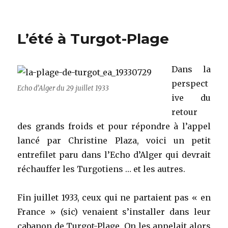
LES
MOUC
TSE-
L’été à Turgot-Plage
TSE
(Gabo
déce
Dans la
1969)
perspect
Echo d’Alger du 29 juillet 1933
ive du
retour
des grands froids et pour répondre à l’appel
lancé par Christine Plaza, voici un petit
entrefilet paru dans l’Echo d’Alger qui devrait
réchauffer les Turgotiens … et les autres.
Fin juillet 1933, ceux qui ne partaient pas « en
France » (sic) venaient s’installer dans leur
cabanon de Turgot-Plage. On les appelait alors