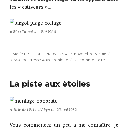
les « estiveurs »…
« Mon Turgot » – Eté 1960
Auteur
Publié
Catégori
Marie EPPHERRE-PROVENSAL
novembre 5, 2016
le
sur
Revue de Presse Anachronique
Un commentaire
L’été
à
Turgot-
La piste aux étoiles
Plage
Article de l’Echo d’Alger du 25 mai 1932
Vous commencez un peu à me connaître, je