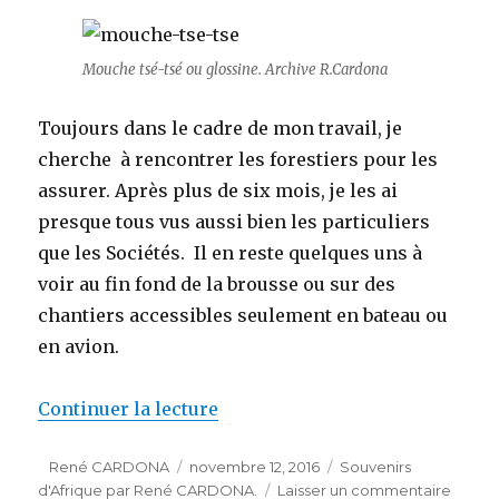
Mouche tsé-tsé ou glossine. Archive R.Cardona
Toujours dans le cadre de mon travail, je
cherche à rencontrer les forestiers pour les
assurer. Après plus de six mois, je les ai
presque tous vus aussi bien les particuliers
que les Sociétés. Il en reste quelques uns à
voir au fin fond de la brousse ou sur des
chantiers accessibles seulement en bateau ou
en avion.
de « LES MOUCHES TSE-TSE (Ga
Continuer la lecture
Auteur
Publié
Catégories
René CARDONA
novembre 12, 2016
Souvenirs
le
sur
d'Afrique par René CARDONA.
Laisser un commentaire