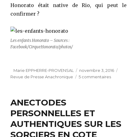
Honorato était native de Rio, qui peut le
confirmer ?
Les enfants Honorato – Sources :
Facebook/CirqueHonorato/photos/
Auteur
Publié
Catégor
Marie EPPHERRE-PROVENSAL
novembre 3, 2016
le
sur
Revue de Presse Anachronique
5 commentaires
La
piste
aux
ANECTODES
étoiles
PERSONNELLES ET
AUTHENTIQUES SUR LES
SORCIERS EN COTE