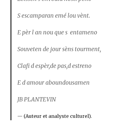
S escamparan emé lou vènt.
E pèr l an nou que s entameno
Souveten de jour sèns tourment,
Clafi d espèr,de pas,d estreno
E d amour aboundousamen
JB PLANTEVIN
(Auteur et analyste culturel).