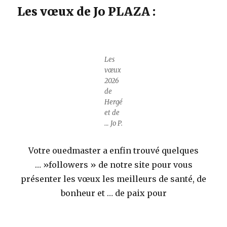
Les vœux de Jo PLAZA :
Les
vœux
2026
de
Hergé
et de
… Jo P.
Votre ouedmaster a enfin trouvé quelques
… »followers » de notre site pour vous
présenter les vœux les meilleurs de santé, de
bonheur et … de paix pour