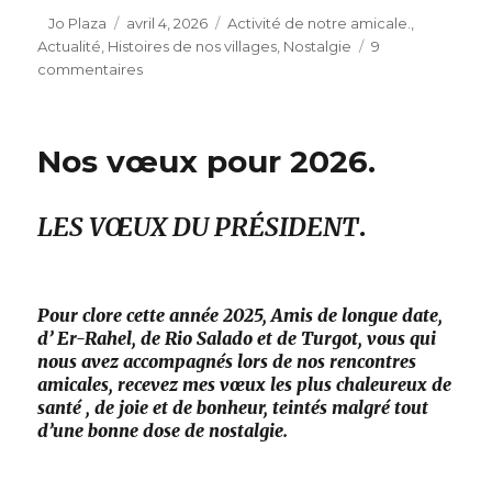
Auteur
Publié
Catégories
Jo Plaza
avril 4, 2026
Activité de notre amicale.
,
le
Actualité
,
Histoires de nos villages
,
Nostalgie
9
sur
commentaires
Nos
Pâques
:
Nos vœux pour 2026.
année
2026.
LES VŒUX DU PRÉSIDENT
.
Pour clore cette année 2025, Amis de longue date,
d’ Er-Rahel, de Rio Salado et de Turgot, vous qui
nous avez accompagnés lors de nos rencontres
amicales, recevez mes vœux les plus chaleureux de
santé , de joie et de bonheur, teintés malgré tout
d’une bonne dose de nostalgie.