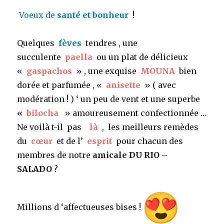
Voeux de
santé et bonheur
!
Quelques
fèves
tendres , une
succulente
paella
ou un plat de délicieux
«
gaspachos
» , une exquise
MOUNA
bien
dorée et parfumée , «
anisette
» ( avec
modération ! ) ‘ un peu de vent et une superbe
«
bilocha
» amoureusement confectionnée …
Ne voilà t-il pas
là
, les meilleurs remèdes
du
cœur
et de l’
esprit
pour chacun des
membres de notre
amicale DU RIO –
SALADO
?
Millions d ‘affectueuses bises !