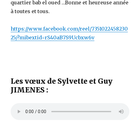
quartier bab el oued …Bonne et heureuse année
à toutes et tous.
https://www.facebook.com/reel/7351022458230
25/?mibextid=rS40aB7S9Ucbxw6v
Les vœux de Sylvette et Guy
JIMENES :