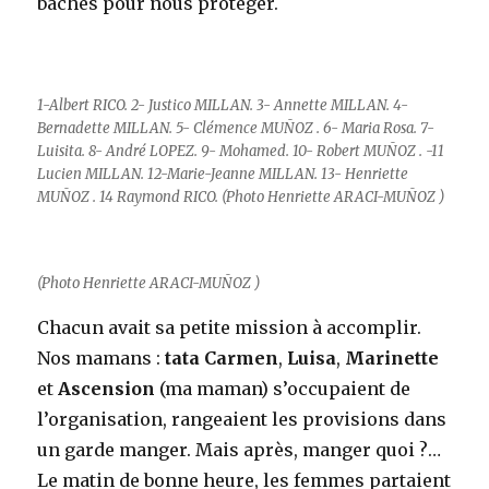
bâches pour nous protéger.
1-Albert RICO. 2- Justico MILLAN. 3- Annette MILLAN. 4-
Bernadette MILLAN. 5- Clémence
MUÑOZ
. 6- Maria Rosa. 7-
Luisita. 8- André LOPEZ. 9- Mohamed. 10- Robert MUÑOZ . -11
Lucien MILLAN. 12-Marie-Jeanne MILLAN. 13- Henriette
MUÑOZ
. 14 Raymond RICO. (Photo
Henriette ARACI-MUÑOZ
)
(Photo
Henriette ARACI-MUÑOZ
)
Chacun avait sa petite mission à accomplir.
Nos mamans :
tata Carmen
,
Luisa
,
Marinette
et
Ascension
(ma maman) s’occupaient de
l’organisation, rangeaient les provisions dans
un garde manger. Mais après, manger quoi ?…
Le matin de bonne heure, les femmes partaient