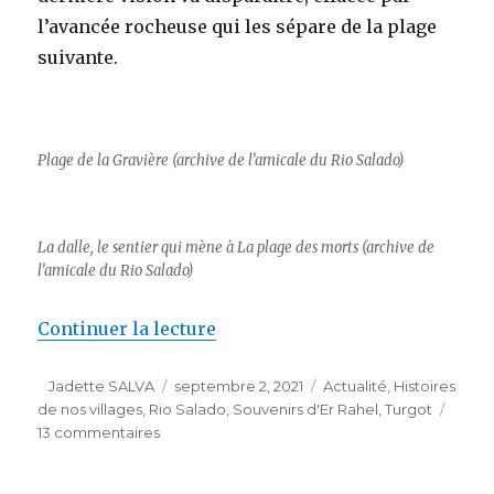
l’avancée rocheuse qui les sépare de la plage
suivante.
Plage de la Gravière (archive de l’amicale du Rio Salado)
La dalle, le sentier qui mène à La plage des morts (archive de
l’amicale du Rio Salado)
de « Promenade en mer. 3ème pa
Continuer la lecture
Auteur
Publié
Catégories
Jadette SALVA
septembre 2, 2021
Actualité
,
Histoires
le
de nos villages
,
Rio Salado
,
Souvenirs d'Er Rahel
,
Turgot
sur
13 commentaires
Promenade
en