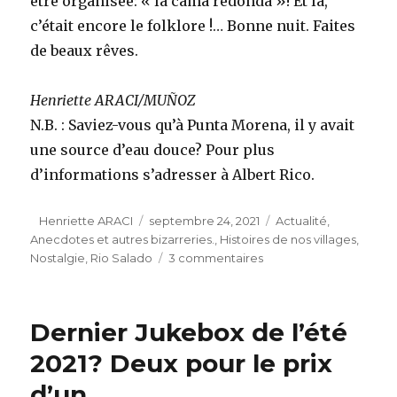
être organisée: « la cama redonda »! Et là,
c’était encore le folklore !… Bonne nuit. Faites
de beaux rêves.
Henriette ARACI/MUÑOZ
N.B. : Saviez-vous qu’à Punta Morena, il y avait
une source d’eau douce? Pour plus
d’informations s’adresser à Albert Rico.
Auteur
Publié
Catégories
Henriette ARACI
septembre 24, 2021
Actualité
,
le
Anecdotes et autres bizarreries.
,
Histoires de nos villages
,
sur
Nostalgie
,
Rio Salado
3 commentaires
Une
journée
à
Dernier Jukebox de l’été
Punta
Morena.
2021? Deux pour le prix
d’un.