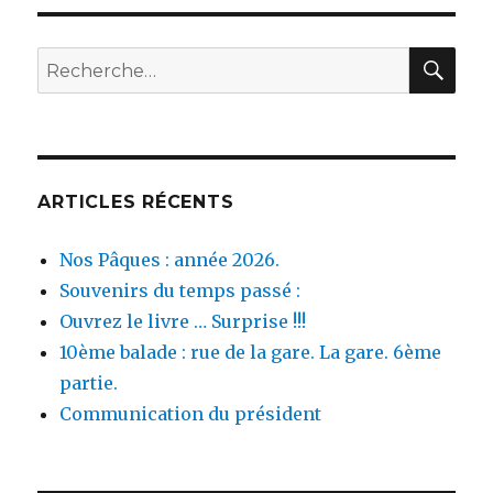
mer.
3ème
partie:
REC
Recherche
de
pour :
Turgot
Plage
aux
plages
de
ARTICLES RÉCENTS
Sassel.
Nos Pâques : année 2026.
Souvenirs du temps passé :
Ouvrez le livre … Surprise !!!
10ème balade : rue de la gare. La gare. 6ème
partie.
Communication du président