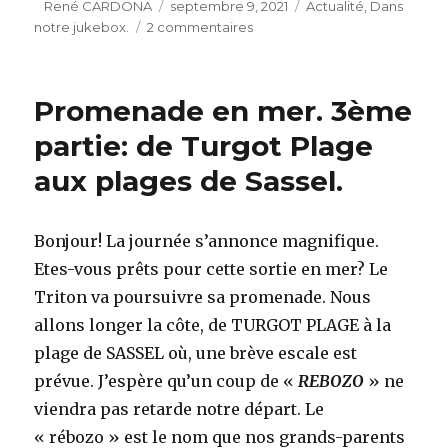
Auteur
Publié
Catégories
René CARDONA
septembre 9, 2021
Actualité
,
Dans
le
sur
notre jukebox.
2 commentaires
Dernier
Jukebox
de
Promenade en mer. 3ème
l’été
2021?
partie: de Turgot Plage
Deux
aux plages de Sassel.
pour
le
prix
d’un.
Bonjour! La journée s’annonce magnifique.
Etes-vous prêts pour cette sortie en mer? Le
Triton va poursuivre sa promenade. Nous
allons longer la côte, de TURGOT PLAGE à la
plage de SASSEL où, une brève escale est
prévue. J’espère qu’un coup de «
REBOZO
» ne
viendra pas retarde notre départ. Le
« rébozo » est le nom que nos grands-parents