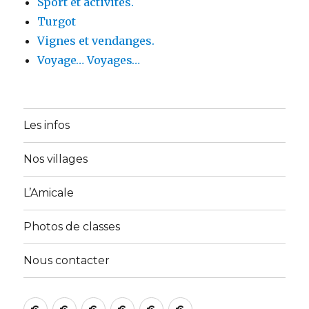
Sport et activités.
Turgot
Vignes et vendanges.
Voyage… Voyages…
Les infos
Nos villages
L’Amicale
Photos de classes
Nous contacter
Accueil
A
Activités
Galerie
Membres
Nous