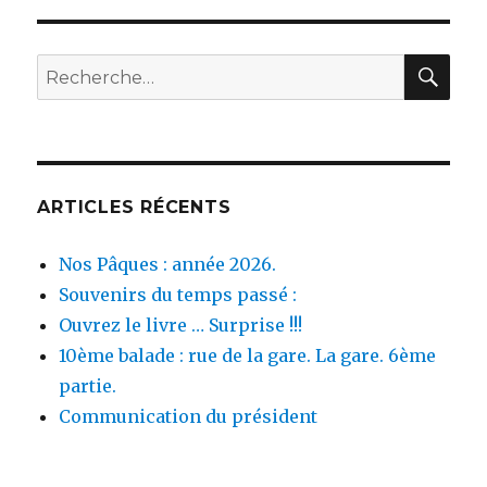
vos
souvenirs
…
REC
Recherche
pour :
ARTICLES RÉCENTS
Nos Pâques : année 2026.
Souvenirs du temps passé :
Ouvrez le livre … Surprise !!!
10ème balade : rue de la gare. La gare. 6ème
partie.
Communication du président