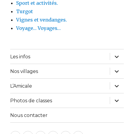
Sport et activités.
Turgot
Vignes et vendanges.
Voyage… Voyages…
ouvrir
Les infos
le
sous-
menu
ouvrir
Nos villages
le
sous-
menu
ouvrir
L’Amicale
le
sous-
menu
ouvrir
Photos de classes
le
sous-
menu
Nous contacter