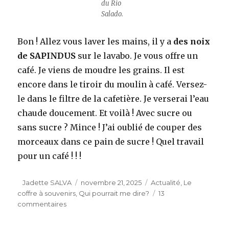
du Rio
Salado.
Bon ! Allez vous laver les mains, il y a
des noix
de SAPINDUS
sur le lavabo. Je vous offre un
café. Je viens de moudre les grains. Il est
encore dans le tiroir du moulin à café. Versez-
le dans le filtre de la cafetière. Je verserai l’eau
chaude doucement. Et voilà ! Avec sucre ou
sans sucre ? Mince ! J’ai oublié de couper des
morceaux dans ce pain de sucre ! Quel travail
pour un café ! ! !
Auteur
Publié
Catégories
Jadette SALVA
novembre 21, 2025
Actualité
,
Le
le
coffre à souvenirs
,
Qui pourrait me dire?
13
sur
commentaires
Appel
à