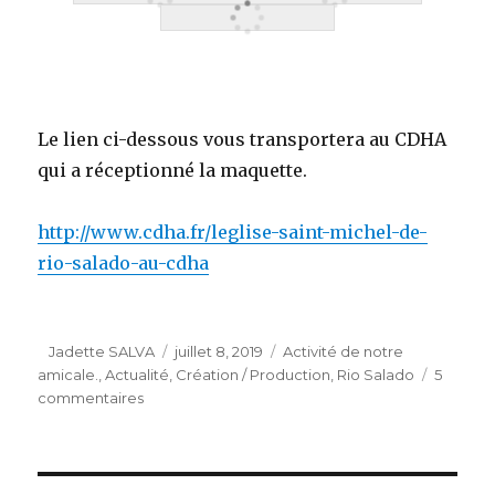
Le lien ci-dessous vous transportera au CDHA
qui a réceptionné la maquette.
http://www.cdha.fr/leglise-saint-michel-de-
rio-salado-au-cdha
Auteur
Publié
Catégories
Jadette SALVA
juillet 8, 2019
Activité de notre
le
amicale.
,
Actualité
,
Création / Production
,
Rio Salado
5
sur
commentaires
La
maquette
de
l’église