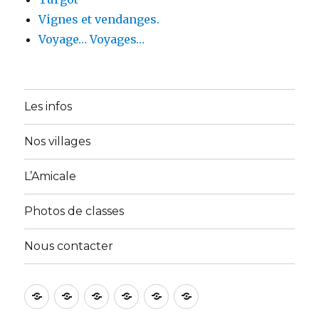
Vignes et vendanges.
Voyage… Voyages…
Les infos
Nos villages
L’Amicale
Photos de classes
Nous contacter
Accueil
A
Activités
Galerie
Membres
Nous
propos
du
Photos
contacter