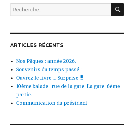
de
REC
Recherche
RIO
pour :
SALADO
réalisée
par
François
LAROZA.
ARTICLES RÉCENTS
Nos Pâques : année 2026.
Souvenirs du temps passé :
Ouvrez le livre … Surprise !!!
10ème balade : rue de la gare. La gare. 6ème
partie.
Communication du président