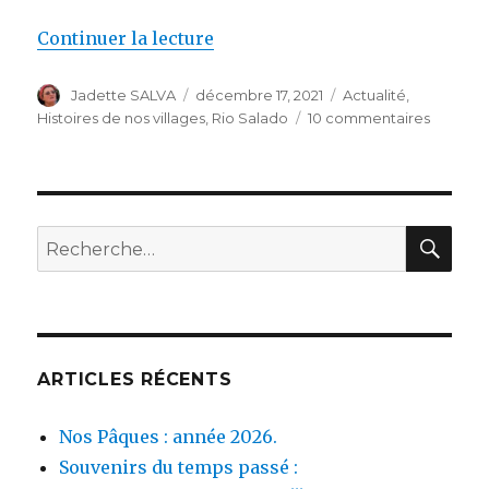
de « Noël 56 à Rio Salado. »
Continuer la lecture
Auteur
Publié
Catégories
Jadette SALVA
décembre 17, 2021
Actualité
,
le
sur
Histoires de nos villages
,
Rio Salado
10 commentaires
Noël
56
à
Rio
Salado.
REC
Recherche
pour :
ARTICLES RÉCENTS
Nos Pâques : année 2026.
Souvenirs du temps passé :