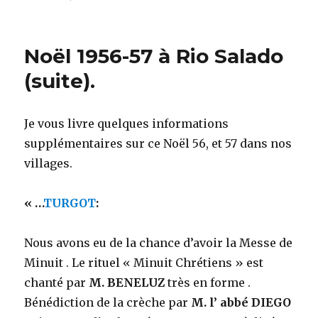
Vœux
de
Noël
Noël 1956-57 à Rio Salado
et
de
(suite).
fin
d’année.
Je vous livre quelques informations
supplémentaires sur ce Noël 56, et 57 dans nos
villages.
« …
TURGOT
:
Nous avons eu de la chance d’avoir la Messe de
Minuit . Le rituel « Minuit Chrétiens » est
chanté par
M. BENELUZ
très en forme .
Bénédiction de la crèche par
M. l’ abbé DIEGO