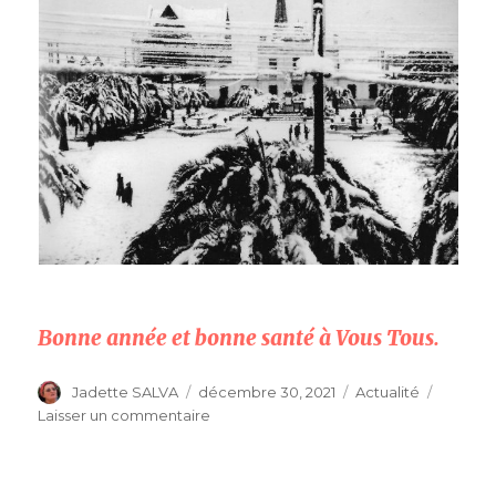
Bonne année et bonne santé à Vous Tous.
Auteur
Publié
Catégories
Jadette SALVA
décembre 30, 2021
Actualité
le
sur
Laisser un commentaire
Noël
1956-
57