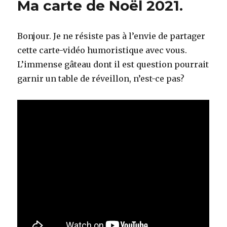
Ma carte de Noël 2021.
à
Rio
Salado
Bonjour. Je ne résiste pas à l’envie de partager
(suite).
cette carte-vidéo humoristique avec vous.
L’immense gâteau dont il est question pourrait
garnir un table de réveillon, n’est-ce pas?