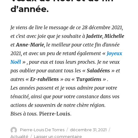
d’année.
Je viens de lire le message de ce 28 décembre 2021,
et c’est avec joie que je souhaite à
Jadette
,
Michelle
et
Anne-Marie
, le meilleur pour cette fin d’année
2021, et avec un peu de retard également «
Joyeux
Noël
» , pour eux et tous leurs proches. Je ne veux
pas oublier pour autant tous les «
Saladéens
» et
autres «
Er-rahéliens
» ou «
Turgotiens
» .
Les années passent et je vous admire pour votre
ténacité, ainsi que pour votre constance dans vos
actions de souvenirs de notre chère région.
Bises à tous.
Pierre-Louis.
Auteur
Publié
Catégories
Pierre-Louis De Torres
décembre 31, 2021
le
sur
Actualité
Laisser un commentaire