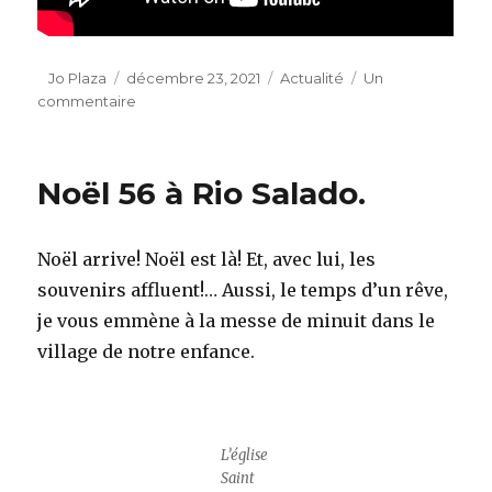
Auteur
Publié
Catégories
Jo Plaza
décembre 23, 2021
Actualité
Un
le
sur
commentaire
Ma
carte
de
Noël 56 à Rio Salado.
Noël
2021.
Noël arrive! Noël est là! Et, avec lui, les
souvenirs affluent!… Aussi, le temps d’un rêve,
je vous emmène à la messe de minuit dans le
village de notre enfance.
L’église
Saint