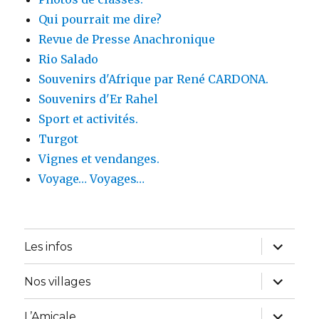
Qui pourrait me dire?
Revue de Presse Anachronique
Rio Salado
Souvenirs d'Afrique par René CARDONA.
Souvenirs d'Er Rahel
Sport et activités.
Turgot
Vignes et vendanges.
Voyage… Voyages…
ouvrir
Les infos
le
sous-
menu
ouvrir
Nos villages
le
sous-
menu
ouvrir
L’Amicale