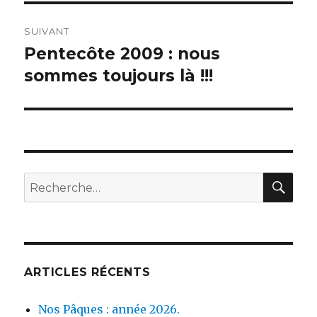
SUIVANT
Pentecôte 2009 : nous
Publication
suivante :
sommes toujours là !!!
REC
Recherche
pour :
ARTICLES RÉCENTS
Nos Pâques : année 2026.