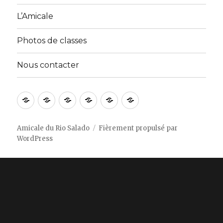
L’Amicale
Photos de classes
Nous contacter
Accueil
A
Activités
Galerie
Membres
Nous
propos
du
Photos
contacter
de
site
Amicale du Rio Salado
Fièrement propulsé par
WordPress
nous
…