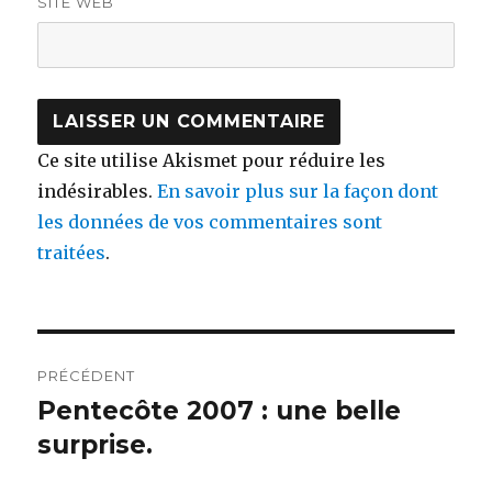
SITE WEB
Ce site utilise Akismet pour réduire les
indésirables.
En savoir plus sur la façon dont
les données de vos commentaires sont
traitées
.
Navigation
PRÉCÉDENT
de
Pentecôte 2007 : une belle
Publication
précédente :
surprise.
l’article