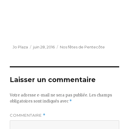
Auteur
Publié
Catégories
Jo Plaza
juin 28, 2016
Nos fêtes de Pentecôte
le
Laisser un commentaire
Votre adresse e-mail ne sera pas publiée.
Les champs
obligatoires sont indiqués avec
*
COMMENTAIRE
*