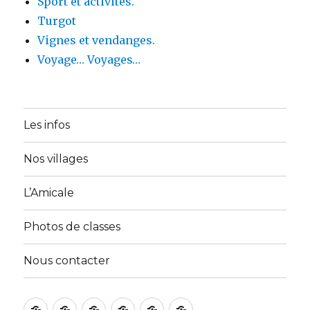
Sport et activités.
Turgot
Vignes et vendanges.
Voyage… Voyages…
Les infos
Nos villages
L’Amicale
Photos de classes
Nous contacter
Accueil
A
Activités
Galerie
Membres
Nous