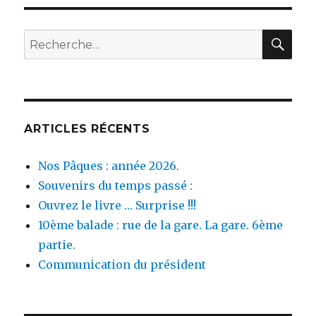
le
BOULEVARD
:
REC
Recherche
2ème
pour :
balade.
ARTICLES RÉCENTS
Nos Pâques : année 2026.
Souvenirs du temps passé :
Ouvrez le livre … Surprise !!!
10ème balade : rue de la gare. La gare. 6ème
partie.
Communication du président