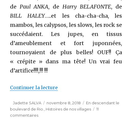
de
Paul ANKA
, de
Harry BELAFONTE
, de
BILL HALEY
…..et les cha-cha-cha, les
mambos, les calypsos, les slows, les rock se
succédaient. Les jupes, en tissus
d’ameublement et fort juponnées,
tournoyaient de plus belles! OUF!! Ça
« crépite » dans ma tête! Un vrai feu
d’artifice!!!!,!!! !!!
de « EN DESCENDANT le BOULEV
Continuer la lecture
Auteur
Publié
Catégories
Jadette SALVA
novembre 8, 2018
En descendant le
le
boulevard de Rio.
,
Histoires de nos villages
11
sur
commentaires
EN
DESCENDANT