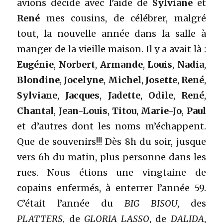
avions décidé avec l’aide de
Sylviane
et
René
mes cousins, de célébrer, malgré
tout, la nouvelle année dans la salle à
manger de la vieille maison. Il y a avait là :
Eugénie
,
Norbert
,
Armande
,
Louis
,
Nadia
,
Blondine
,
Jocelyne
,
Michel
,
Josette
,
René
,
Sylviane
,
Jacques
,
Jadette
,
Odile
,
René
,
Chantal
,
Jean-Louis
,
Titou
,
Marie-Jo
,
Paul
et d’autres dont les noms m’échappent.
Que de souvenirs!!! Dès 8h du soir, jusque
vers 6h du matin, plus personne dans les
rues. Nous étions une vingtaine de
copains enfermés, à enterrer l’année 59.
C’était l’année du
BIG BISOU
, des
PLATTERS
, de
GLORIA LASSO
, de
DALIDA
,