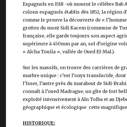
Espagnols en 1518 -où mourut le célèbre Bab A
colons espagnols établis dès 1852, la régio
comme le prouve la découverte de « l’homme de
grottes du mont Sidi Kacem (commune de Turg
française, elle garde toujours son aspect agr
supérieure à 450mm par an, sol d’origine vol
« Aïcha Touila », vallée de Oued El-Mal.).
Sur les massifs, on trouve des carrières de g
marbre unique : c’est l’onyx translucide, dont
l’Isser, l’autre près du marabout de Sidi-Br
connaît à l’oued Madrague, un gîte de fort bel
exploité intensivement à Aïn Tolba et au Djeb
géographique et écologique cette magnifique
HISTORIQUE: