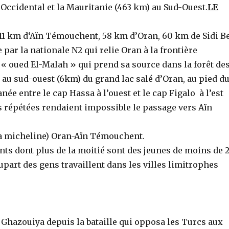
-Occidental et la Mauritanie (463 km) au Sud-Ouest.
LE
(11 km d‘Aïn Témouchent, 58 km d’Oran, 60 km de Sidi B
 par la nationale N2 qui relie Oran à la frontière
 « oued El-Malah » qui prend sa source dans la forêt de
e au sud-ouest (6km) du grand lac salé d’Oran, au pied d
née entre le cap Hassa à l’ouest et le cap Figalo à l’est
s répétées rendaient impossible le passage vers Aïn
(la micheline) Oran-Aïn Témouchent.
nts dont plus de la moitié sont des jeunes de moins de 
lupart des gens travaillent dans les villes limitrophes
Ghazouiya depuis la bataille qui opposa les Turcs aux