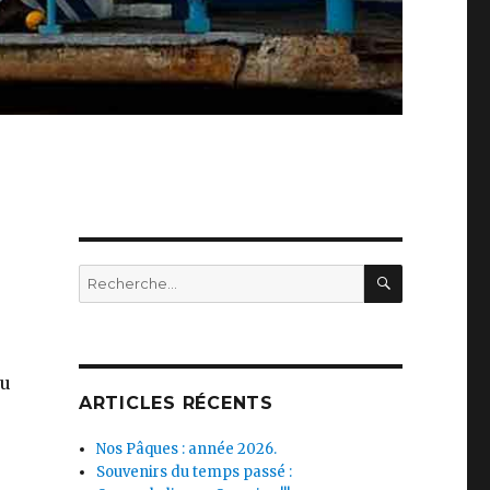
RECHERC
Recherche
pour :
au
ARTICLES RÉCENTS
Nos Pâques : année 2026.
Souvenirs du temps passé :