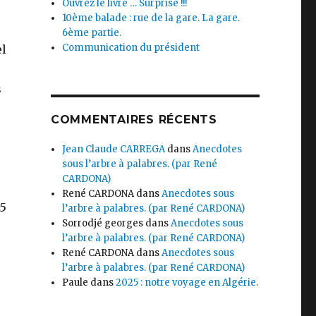
Ouvrez le livre … Surprise !!!
10ème balade : rue de la gare. La gare.
6ème partie.
Communication du président
el
s
u
COMMENTAIRES RÉCENTS
Jean Claude CARREGA
dans
Anecdotes
sous l’arbre à palabres. (par René
CARDONA)
René CARDONA
dans
Anecdotes sous
25
l’arbre à palabres. (par René CARDONA)
Sorrodjé georges
dans
Anecdotes sous
l’arbre à palabres. (par René CARDONA)
René CARDONA
dans
Anecdotes sous
l’arbre à palabres. (par René CARDONA)
Paule
dans
2025 : notre voyage en Algérie.