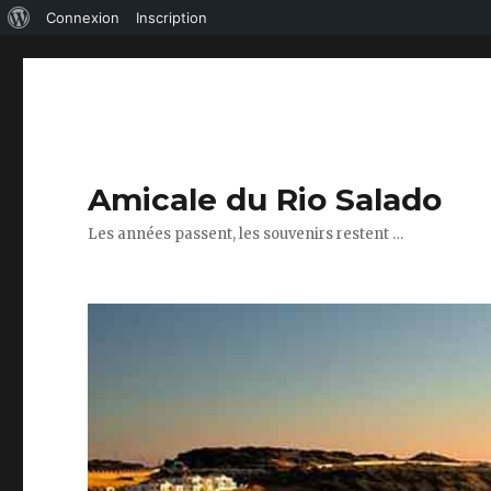
À
Connexion
Inscription
propos
de
WordPress
Amicale du Rio Salado
Les années passent, les souvenirs restent …