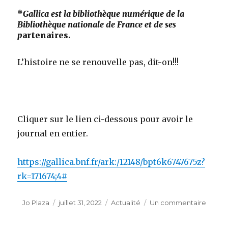
*
Gallica est la bibliothèque numérique de la
Bibliothèque nationale de France et de ses
p
artenaires.
L’histoire ne se renouvelle pas, dit-on!!!
Cliquer sur le lien ci-dessous pour avoir le
journal en entier.
https://gallica.bnf.fr/ark:/12148/bpt6k6747675z?
rk=171674;4#
Auteur
Publié
Catégories
sur
Jo Plaza
juillet 31, 2022
Actualité
Un commentaire
le
Gallica
: