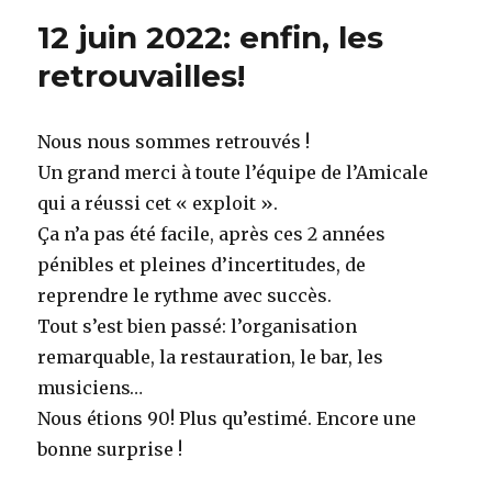
L’Echo
12 juin 2022: enfin, les
d’Ora
du
retrouvailles!
1er
août
1953.
Nous nous sommes retrouvés !
Un grand merci à toute l’équipe de l’Amicale
qui a réussi cet « exploit ».
Ça n’a pas été facile, après ces 2 années
pénibles et pleines d’incertitudes, de
reprendre le rythme avec succès.
Tout s’est bien passé: l’organisation
remarquable, la restauration, le bar, les
musiciens…
Nous étions 90! Plus qu’estimé. Encore une
bonne surprise !