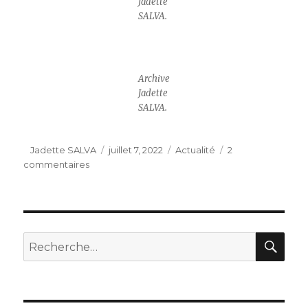
Jadette
SALVA.
Archive
Jadette
SALVA.
Auteur
Publié
Catégories
Jadette SALVA
juillet 7, 2022
Actualité
2
sur
le
commentaires
« 60
ans
après »
avec
le
REC
Recherche
Club
pour :
Algérianiste.