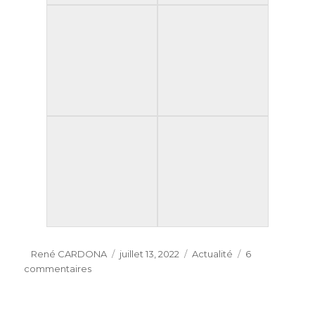
Auteur
Publié
Catégories
René CARDONA
juillet 13, 2022
Actualité
6
sur
le
commentaires
12
juin
2022: