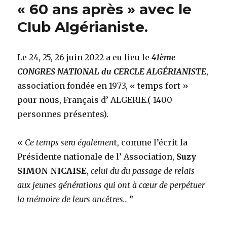
« 60 ans après » avec le
enfin,
les
Club Algérianiste.
retrouvailles!
Le 24, 25, 26 juin 2022 a eu lieu le
41ème
CONGRES NATIONAL du CERCLE ALGÉRIANISTE
,
association fondée en 1973, « temps fort »
pour nous, Français d’ ALGERIE.( 1400
personnes présentes).
«
Ce temps sera égalemen
t, comme l’écrit la
Présidente nationale de l’ Association,
Suzy
SIMON NICAISE
,
celui du du passage de relais
aux jeunes générations qui ont à cœur de perpétuer
la mémoire de leurs ancêtres..
”