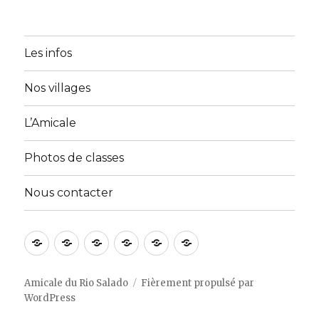
Les infos
Nos villages
L’Amicale
Photos de classes
Nous contacter
Accueil
A
Activités
Galerie
Membres
Nous
propos
du
Photos
contacter
de
site
Amicale du Rio Salado
Fièrement propulsé par
WordPress
nous