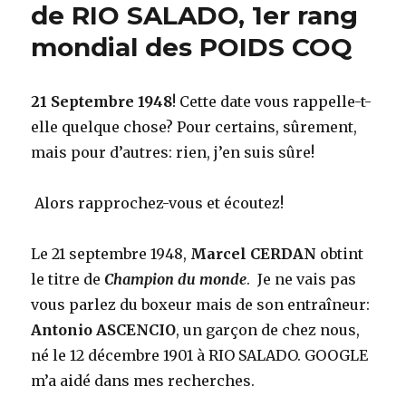
Ambroise
de RIO SALADO, 1er rang
ASCENSIO,
mondial des POIDS COQ
dit
« Young »,
successeur
de
21 Septembre 1948
! Cette date vous rappelle-t-
« Tony
elle quelque chose? Pour certains, sûrement,
Dynamite ».
mais pour d’autres: rien, j’en suis sûre!
Alors rapprochez-vous et écoutez!
Le 21 septembre 1948,
Marcel CERDAN
obtint
le titre de
Champion du monde
. Je ne vais pas
vous parlez du boxeur mais de son entraîneur:
Antonio ASCENCIO
, un garçon de chez nous,
né le 12 décembre 1901 à RIO SALADO. GOOGLE
m’a aidé dans mes recherches.