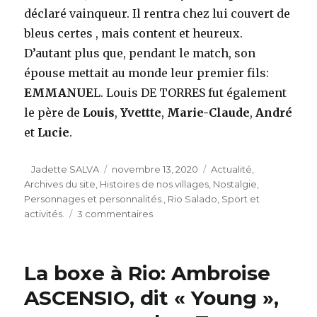
déclaré vainqueur. Il rentra chez lui couvert de
bleus certes , mais content et heureux.
D’autant plus que, pendant le match, son
épouse mettait au monde leur premier fils:
EMMANUE
L. Louis DE TORRES fut également
le père de
Louis
,
Yvettte
,
Marie-Claude
,
André
et
Lucie
.
Auteur
Publié
Catégories
Jadette SALVA
novembre 13, 2020
Actualité
,
le
Archives du site
,
Histoires de nos villages
,
Nostalgie
,
Personnages et personnalités.
,
Rio Salado
,
Sport et
sur
activités.
3 commentaires
La
boxe
à
La boxe à Rio: Ambroise
Rio:
un
ASCENSIO, dit « Young »,
champion
amateur.