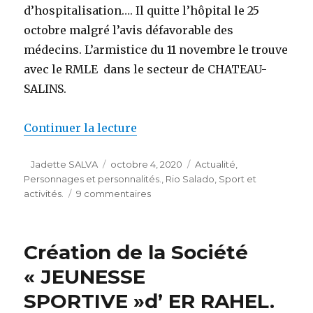
d’hospitalisation…. Il quitte l’hôpital le 25
octobre malgré l’avis défavorable des
médecins. L’armistice du 11 novembre le trouve
avec le RMLE dans le secteur de CHATEAU-
SALINS.
de « Tony ASCENCIO: p’tit gar
Continuer la lecture
Auteur
Publié
Catégories
Jadette SALVA
octobre 4, 2020
Actualité
,
le
Personnages et personnalités.
,
Rio Salado
,
Sport et
sur
activités.
9 commentaires
Tony
ASCENCIO:
p’tit
Création de la Société
gars
de
« JEUNESSE
RIO
SPORTIVE »d’ ER RAHEL.
SALADO,
1er