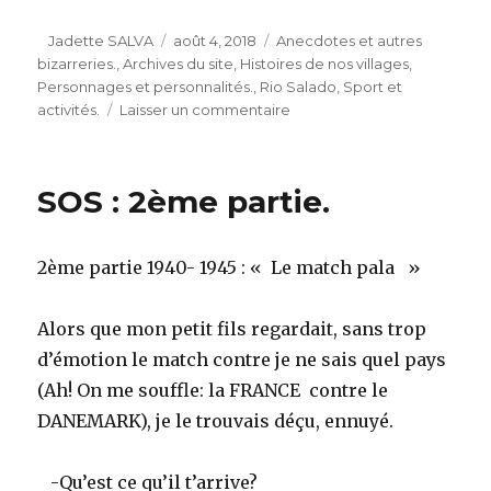
Auteur
Publié
Catégories
Jadette SALVA
août 4, 2018
Anecdotes et autres
le
bizarreries.
,
Archives du site
,
Histoires de nos villages
,
Personnages et personnalités.
,
Rio Salado
,
Sport et
sur
activités.
Laisser un commentaire
S.O.S
les
années
SOS : 2ème partie.
Sassa
ROSELLO.
3ème
2ème partie 1940- 1945 : « Le match pala »
partie.
Alors que mon petit fils regardait, sans trop
d’émotion le match contre je ne sais quel pays
(Ah! On me souffle: la FRANCE contre le
DANEMARK), je le trouvais déçu, ennuyé.
-Qu’est ce qu’il t’arrive?