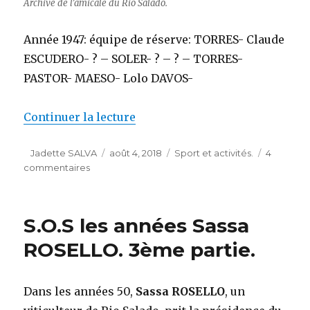
Archive de l’amicale du Rio Salado.
Année 1947: équipe de réserve: TORRES- Claude
ESCUDERO- ? – SOLER- ? – ? – TORRES-
PASTOR- MAESO- Lolo DAVOS-
de « S.OS 2ème partie (suite) »
Continuer la lecture
Auteur
Publié
Catégories
Jadette SALVA
août 4, 2018
Sport et activités.
4
sur
le
commentaires
S.OS
2ème
partie
S.O.S les années Sassa
(suite)
ROSELLO. 3ème partie.
Dans les années 50,
Sassa ROSELLO
, un