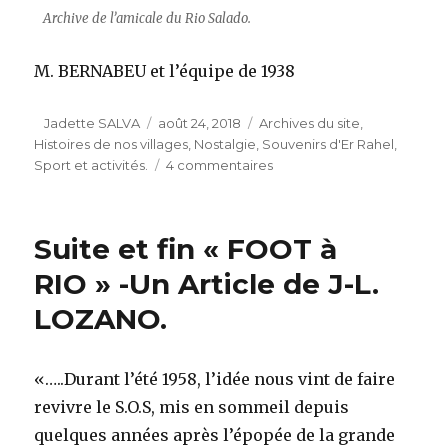
Archive de l’amicale du Rio Salado.
M. BERNABEU et l’équipe de 1938
Auteur
Publié
Catégories
Jadette SALVA
août 24, 2018
Archives du site
,
le
Histoires de nos villages
,
Nostalgie
,
Souvenirs d'Er Rahel
,
sur
Sport et activités.
4 commentaires
Création
de
la
Suite et fin « FOOT à
Société
« JEUNESSE
RIO » -Un Article de J-L.
SPORTIVE »d’
LOZANO.
ER
RAHEL.
«…..Durant l’été 1958, l’idée nous vint de faire
revivre le S.O.S, mis en sommeil depuis
quelques années après l’épopée de la grande