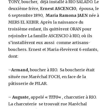
TONY, boucher, déjà installé à RIO SALADO. Le
deuxième frère,
Ernest ASCENCIO
, épousa, le
6 septembre 1890,
Maria Ramona JAEN
née à
MERS EL KEBIR. Après la naissance du
troisième enfant, ils quittèrent ORAN pour
rejoindre La famille ASCENCIO à RIO, où ils
s’installèrent eux aussi comme artisans-
bouchers. Ernest et Maria élevèrent 6 enfants,
dont:
–
Armand,
boucher à RIO. Sa boucherie était
située rue Maréchal FOCH, en face de la
pâtisserie de PILAR.
– Auguste,
appelé
«
TITO
«
, charcutier à RIO.
La charcuterie se trouvait rue Maréchal