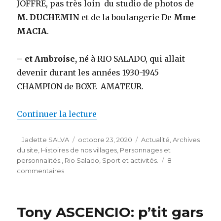
JOFFRE, pas très loin du studio de photos de
M. DUCHEMIN
et de la boulangerie De
Mme
MACIA
.
– et Ambroise,
né à RIO SALADO, qui allait
devenir durant les années 1930-1945
CHAMPION de BOXE AMATEUR.
de « La boxe à Rio: Ambroise A
Continuer la lecture
Auteur
Publié
Catégories
Jadette SALVA
octobre 23, 2020
Actualité
,
Archives
le
du site
,
Histoires de nos villages
,
Personnages et
personnalités.
,
Rio Salado
,
Sport et activités.
8
sur
commentaires
La
boxe
à
Tony ASCENCIO: p’tit gars
Rio: