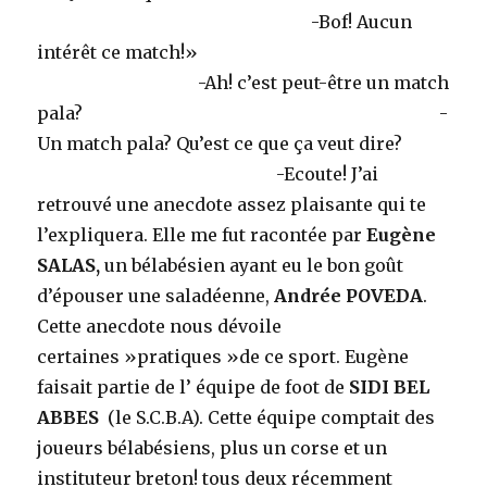
-Bof! Aucun
intérêt ce match!»
-Ah! c’est peut-être un match
pala? -
Un match pala? Qu’est ce que ça veut dire?
-Ecoute! J’ai
retrouvé une anecdote assez plaisante qui te
l’expliquera. Elle me fut racontée par
Eugène
SALAS,
un bélabésien ayant eu le bon goût
d’épouser une saladéenne,
Andrée POVEDA
.
Cette anecdote nous dévoile
certaines »pratiques »de ce sport. Eugène
faisait partie de l’ équipe de foot de
SIDI BEL
ABBES
(le S.C.B.A). Cette équipe comptait des
joueurs bélabésiens, plus un corse et un
instituteur breton! tous deux récemment