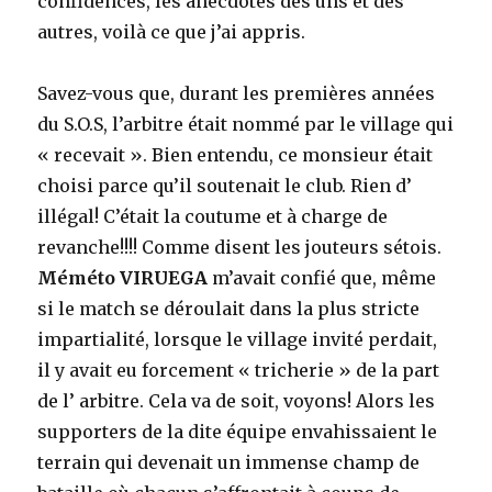
confidences, les anecdotes des uns et des
de
autres, voilà ce que j’ai appris.
J-
L.
LOZANO.
Savez-vous que, durant les premières années
du S.O.S, l’arbitre était nommé par le village qui
« recevait ». Bien entendu, ce monsieur était
choisi parce qu’il soutenait le club. Rien d’
illégal! C’était la coutume et à charge de
revanche!!!! Comme disent les jouteurs sétois.
Méméto VIRUEGA
m’avait confié que, même
si le match se déroulait dans la plus stricte
impartialité, lorsque le village invité perdait,
il y avait eu forcement « tricherie » de la part
de l’ arbitre. Cela va de soit, voyons! Alors les
supporters de la dite équipe envahissaient le
terrain qui devenait un immense champ de