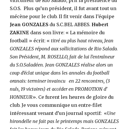
viticulteur de Rio Salado, prit la présidence du
S.O.S. Plus qu’un président, il fut avant tout un
mécène pour le club. Il fit venir dans l’équipe
Jean GONZALES
du S.C.BEL ABBES.
Hubert
ZAKINE
dans son livre: « La mémoire du
football » écrit: «
titré au plus haut niveau, Jean
GONZALES répond aux sollicitations de Rio Salado.
Son Président, M. ROSELLO, fait de lui l’entraîneur
du S.O.Saladéen. Jean GONZALES réalise alors un
coup d’éclat unique dans les annales du football
oranais: terminer invaincu en 22 rencontres, (3
nuls, 19 victoires) et accéder en PROMOTION d’
HONNEUR
». Ce furent les heures de gloire du
club. Je vous communique un entre-filet
intéressant venant d’un journal sportif: «
Une
hirondelle ne fait pas le printemps mais GONZALES