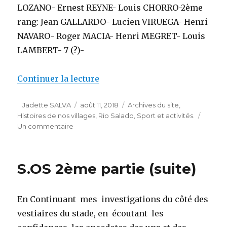
LOZANO- Ernest REYNE- Louis CHORRO-2ème
rang: Jean GALLARDO- Lucien VIRUEGA- Henri
NAVARO- Roger MACIA- Henri MEGRET- Louis
LAMBERT- 7 (?)-
de « Suite et fin « FOOT à RIO »
Continuer la lecture
Auteur
Publié
Catégories
Jadette SALVA
août 11, 2018
Archives du site
,
le
Histoires de nos villages
,
Rio Salado
,
Sport et activités.
sur
Un commentaire
Suite
et
fin
S.OS 2ème partie (suite)
« FOOT
à
RIO »
En Continuant mes investigations du côté des
-
Un
vestiaires du stade, en écoutant les
Article