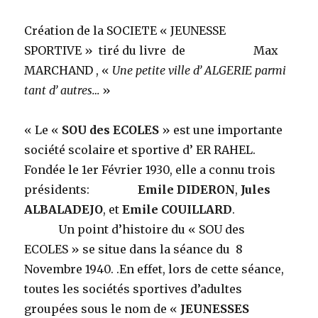
rang
mondial
Création de la SOCIETE « JEUNESSE
des
SPORTIVE » tiré du livre de Max
POIDS
MARCHAND , «
Une petite ville d’ ALGERIE parmi
COQ
tant d’ autres…
»
« Le «
SOU des ECOLES
» est une importante
société scolaire et sportive d’ ER RAHEL.
Fondée le 1er Février 1930, elle a connu trois
présidents:
Emile DIDERON
,
Jules
ALBALADEJO
, et
Emile COUILLARD
.
Un point d’histoire du « SOU des
ECOLES » se situe dans la séance du 8
Novembre 1940. .En effet, lors de cette séance,
toutes les sociétés sportives d’adultes
groupées sous le nom de «
JEUNESSES