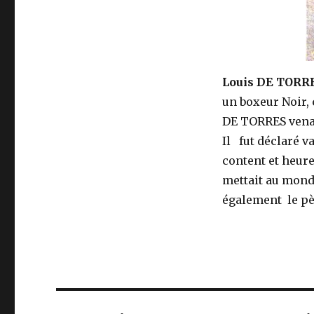
Louis DE TORR
un boxeur Noir, 
DE TORRES venant
Il fut déclaré v
content et heur
mettait au mond
également le p