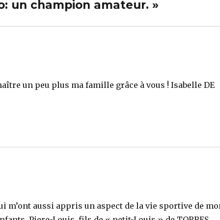
Rio: un champion amateur. »
ître un peu plus ma famille grâce à vous ! Isabelle DE
i m’ont aussi appris un aspect de la vie sportive de mo
enfants, Piere-Louis, fils de « petit-Louis » de TORRES.