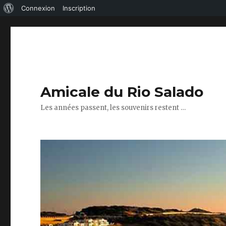
À
Connexion
Inscription
propos
de
WordPress
Amicale du Rio Salado
Les années passent, les souvenirs restent …