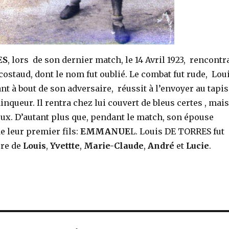
ES
, lors de son dernier match, le 14 Avril 1923, rencontr
costaud, dont le nom fut oublié. Le combat fut rude, Lou
 à bout de son adversaire, réussit à l’envoyer au tapis
ainqueur. Il rentra chez lui couvert de bleus certes , mais
eux. D’autant plus que, pendant le match, son épouse
e leur premier fils:
EMMANUE
L. Louis DE TORRES fut
ère de
Louis
,
Yvettte
,
Marie-Claude
,
André
et
Lucie
.