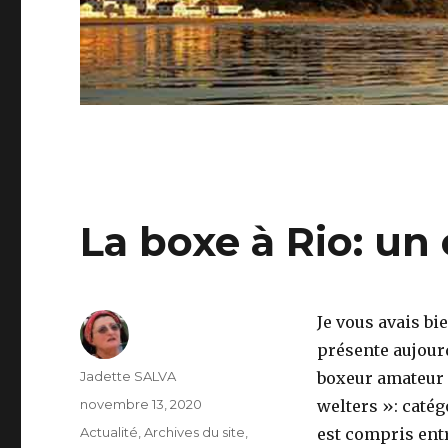
La boxe à Rio: u
Je vous avais bi
présente aujour
Auteur
Jadette SALVA
boxeur amateur
Publié
novembre 13, 2020
welters »: catég
le
Catégories
Actualité
,
Archives du site
,
est compris entr