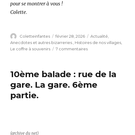
pour se montrer à vous !
Colette
.
Auteur
Publié
Catégories
Coletteinfantes
février 28, 2026
Actualité
,
le
Anecdotes et autres bizarreries.
,
Histoires de nos villages
,
sur
Le coffre à souvenirs
7 commentaires
Ouvrez
le
livre
10ème balade : rue de la
…
Surprise
gare. La gare. 6ème
!!!
partie.
(archive du net)