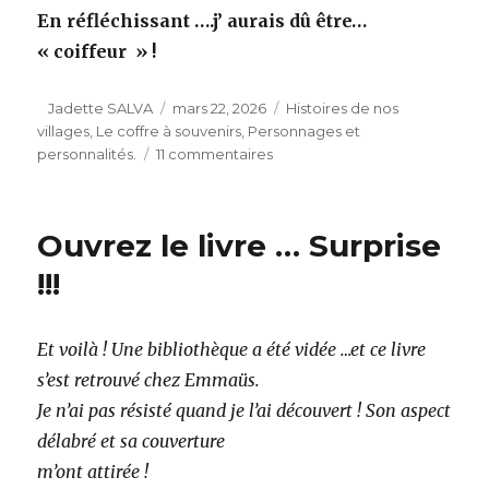
En réfléchissant ….j’ aurais dû être…
« coiffeur » !
Auteur
Publié
Catégories
Jadette SALVA
mars 22, 2026
Histoires de nos
le
villages
,
Le coffre à souvenirs
,
Personnages et
sur
personnalités.
11 commentaires
Souvenirs
du
temps
Ouvrez le livre … Surprise
passé
:
!!!
Et voilà ! Une bibliothèque a été vidée …et ce livre
s’est retrouvé chez Emmaüs.
Je n’ai pas résisté quand je l’ai découvert ! Son aspect
délabré et sa couverture
m’ont attirée !