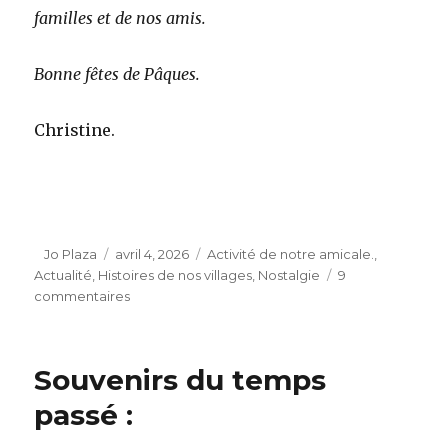
familles et de nos amis.
Bonne fêtes de Pâques.
Christine.
Auteur
Publié
Catégories
Jo Plaza
avril 4, 2026
Activité de notre amicale.
,
le
Actualité
,
Histoires de nos villages
,
Nostalgie
9
sur
commentaires
Nos
Pâques
:
Souvenirs du temps
année
2026.
passé :