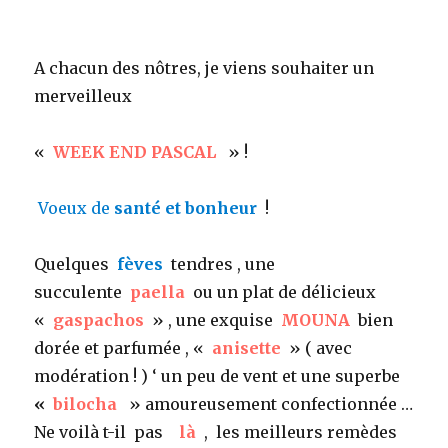
A chacun des nôtres, je viens souhaiter un
merveilleux
«
WEEK END PASCAL
» !
Voeux de
santé et bonheur
!
Quelques
fèves
tendres , une
succulente
paella
ou un plat de délicieux
«
gaspachos
» , une exquise
MOUNA
bien
dorée et parfumée , «
anisette
» ( avec
modération ! ) ‘ un peu de vent et une superbe
«
bilocha
» amoureusement confectionnée …
Ne voilà t-il pas
là
, les meilleurs remèdes