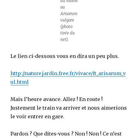
du moine
ou
Arisarum
vulgare
(photo
tirée du
net).
Le lien ci-dessous vous en dira un peu plus.
http://nature.jardin.free.fr/vivace/ft_arisarum_v
ul.html
Mais l’heure avance. Allez ! En route !
Justement le train va arriver et nous aimerions
le voir entrer en gare.
Pardon ? Que dites-vous ? Non ! Non ! Ce n’est