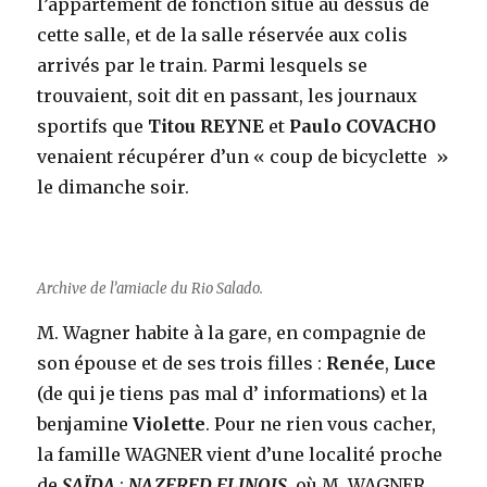
l’appartement de fonction situé au dessus de
cette salle, et de la salle réservée aux colis
arrivés par le train. Parmi lesquels se
trouvaient, soit dit en passant, les journaux
sportifs que
Titou REYNE
et
Paulo COVACHO
venaient récupérer d’un « coup de bicyclette »
le dimanche soir.
Archive de l’amiacle du Rio Salado.
M. Wagner habite à la gare, en compagnie de
son épouse et de ses trois filles :
Renée
,
Luce
(de qui je tiens pas mal d’ informations) et la
benjamine
Violette
. Pour ne rien vous cacher,
la famille WAGNER vient d’une localité proche
de
SAÏDA
:
NAZERED FLINOIS
, où M. WAGNER