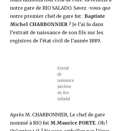
notre gare de RIO SALADO. Savez -vous que
notre premier chef de gare fut :
Baptiste
Michel CHARBONNIER
? Je l’ai lu dans
l’extrait de naissance de son fils sur les
registres de l’état civil de l’année 1889.
Extrait
de
naissance
(archive
du Rio
Salado)
Après M. CHARBONNIER, Le chef de gare
nommé à RIO fut
M.Maurice PORTE
. Oh !
Qu’arrive t-il ? Ne vous emballez pas ! Vous