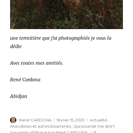
une termitière que j’ai photographiée je vous la
dédie
Avec toutes mes amitiés
.
René Cardona
Abidjan
Auteur
Publié
Catégories
René CARDONA
février 15, 2020
Actualité
,
le
Anecdotes et autres bizarreries.
,
Qui pourrait me dire?
,
Souvenirs d'Afrique par René CARDONA.
9