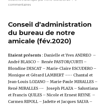
sur
commentaires
Qui
pourrait
me
Conseil d’administration
dire…?
du bureau de notre
amicale (fév.2020)
Etaient présents
: Danielle et Yves ANDREO –
André BLASCO – Renée PASTOR/CURTI –
Blondine DESCAT – Marie-Claire ESCUDERO –
Monique et Gérard LAMBERT ––- Chantal et
Jean-Louis LOZANO – Marie-Paule MIRALLES –
René MIRALLES -– Joseph PLAZA – Salustiana
et Francis QUILES – Nicole et Ernest REYNE –
Carmen RIPOLL – Jadette et Jacques SALVA –