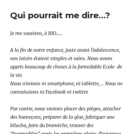
pourrait
me
Qui pourrait me dire…?
dire:
les
champignons
Je me souviens, à RIO……
de
fenouil.
A la fin de notre enfance, juste avant l’adolescence,
nos loisirs étaient simples et sains. Nous avons
appris beaucoup de choses à la formidable Ecole de
la vie.
Nous n’avions ni smartphone, ni tablette, … Nous ne
connaissions ni Facebook ni twitter.
Par contre, nous savions placer des pièges, attacher
des hameçons, préparer de la glue, fabriquer une
bilocha, faire du bromèche, trouver des
‘’fourmidèles’’ après les premières pluies d’automne,