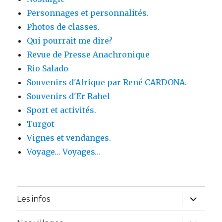
Personnages et personnalités.
Photos de classes.
Qui pourrait me dire?
Revue de Presse Anachronique
Rio Salado
Souvenirs d'Afrique par René CARDONA.
Souvenirs d'Er Rahel
Sport et activités.
Turgot
Vignes et vendanges.
Voyage… Voyages…
ouvrir
Les infos
le
sous-
menu
ouvrir