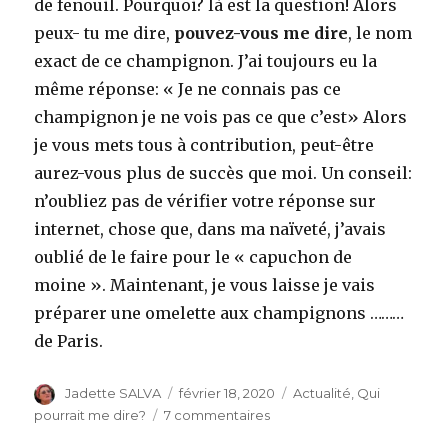
de fenouil. Pourquoi? là est la question! Alors
peux- tu me dire,
pouvez-vous me dire
, le nom
exact de ce champignon. J’ai toujours eu la
même réponse: « Je ne connais pas ce
champignon je ne vois pas ce que c’est» Alors
je vous mets tous à contribution, peut-être
aurez-vous plus de succès que moi. Un conseil:
n’oubliez pas de vérifier votre réponse sur
internet, chose que, dans ma naïveté, j’avais
oublié de le faire pour le « capuchon de
moine ». Maintenant, je vous laisse je vais
préparer une omelette aux champignons ………
de Paris.
Auteur
Publié
Catégories
Jadette SALVA
février 18, 2020
Actualité
,
Qui
le
sur
pourrait me dire?
7 commentaires
Qui