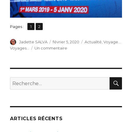
,
Page
Page
Pages :
1
2
Auteur
Publié
Catégories
Jadette SALVA
février 5, 2020
Actualité
,
Voyage...
le
sur
Voyages...
Un commentaire
VAN
GOGH
dans
les
BAUX
REC
Recherche
de
pour :
PROVENCE.
ARTICLES RÉCENTS