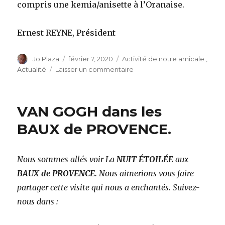
compris une kemia/anisette à l’Oranaise.
Ernest REYNE, Président
Auteur
Publié
Catégories
Jo Plaza
février 7, 2020
Activité de notre amicale.
,
le
sur
Actualité
Laisser un commentaire
Conseil
d’administration
du
VAN GOGH dans les
bureau
de
BAUX de PROVENCE.
notre
amicale
(fév.2020)
Nous sommes allés voir La
NUIT ÉTOILÉE
aux
BAUX de PROVENCE.
Nous aimerions vous faire
partager cette visite qui nous a enchantés. Suivez-
nous dans :