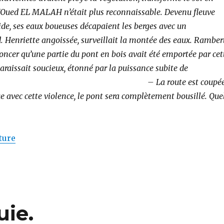
Oued EL MALAH n’était plus reconnaissable. Devenu fleuve
ide, ses eaux boueuses décapaient les berges avec un
 Henriette angoissée, surveillait la montée des eaux. Ramber
oncer qu’une partie du pont en bois avait été emportée par cet
paraissait soucieux, étonné par la puissance subite de
. – La route est coupée
ue avec cette violence, le pont sera complètement bousillé. Que
de « Notre oued : le Rio Salado. »
ture
uie.