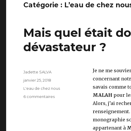
Catégorie :
L’eau de chez nou
Mais quel était do
dévastateur ?
Je ne me souvien
Auteur
Jadette SALVA
concernant notre
Publié
janvier 25, 2018
le
savais comme tou
Catégories
L'eau de chez nous
MALAH
pour le
sur
6 commentaires
Mais
Alors, j’ai rech
quel
renseignement. J
était
monographie sco
donc
cet
appartenant à
M