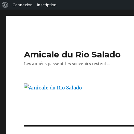
À
Connexion
Inscription
propos
de
WordPress
Amicale du Rio Salado
Les années passent, les souvenirs restent …