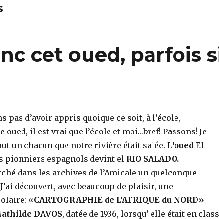
s
nc cet oued, parfois s
s pas d’avoir appris quoique ce soit, à l’école,
 oued, il est vrai que l’école et moi…bref! Passons! Je
t un chacun que notre rivière était salée. L
‘oued El
s pionniers espagnols devint el
RIO SALADO.
erché dans les archives de l’Amicale un quelconque
’ai découvert, avec beaucoup de plaisir, une
laire: «
CARTOGRAPHIE de L’AFRIQUE du NORD»
athilde DAVOS
, datée de 1936, lorsqu’ elle était en clas