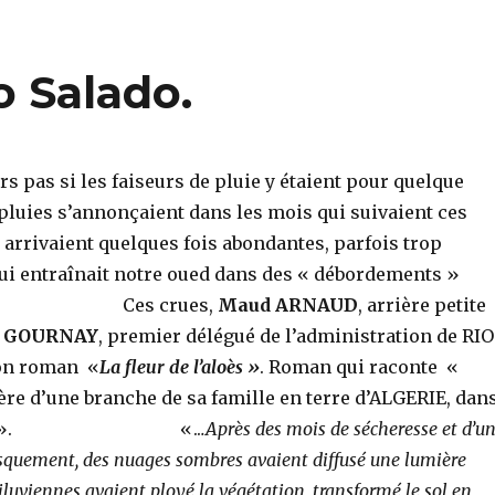
o Salado.
urs pas si les faiseurs de pluie y étaient pour quelque
pluies s’annonçaient dans les mois qui suivaient ces
s arrivaient quelques fois abondantes, parfois trop
ui entraînait notre oued dans des « débordements »
és. Ces crues,
Maud ARNAUD
, arrière petite
E GOURNAY
, premier délégué de l’administration de RIO
son roman «
La fleur de l’aloès »
. Roman qui raconte «
ère d’une branche de sa famille en terre d’ALGERIE, dan
es 1850». «..
.Après des mois de sécheresse et d’u
usquement, des nuages sombres avaient diffusé une lumière
diluviennes avaient ployé la végétation, transformé le sol en