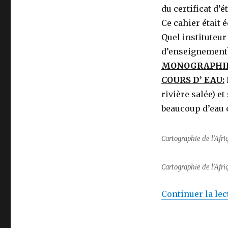
oued,
du certificat d’
parfois
Ce cahier était 
si
dévastateur
Quel instituteur
?
d’enseignement?
MONOGRAPHIE 
COURS D’ EAU:
rivière salée) et
beaucoup d’eau e
Cartographie de l’Afr
Cartographie de l’Afr
Continuer la lec