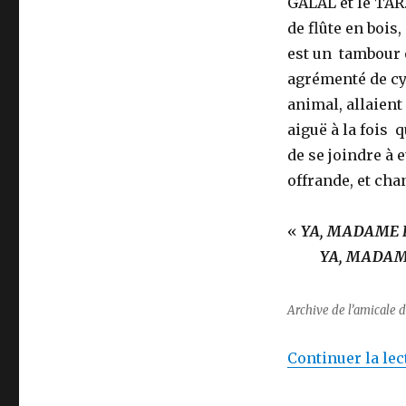
GALAL et le TAR.
de flûte en bois
est un tambour e
agrémenté de cy
animal, allaient
aiguë à la fois 
de se joindre à
offrande, et cha
«
YA, M
YA, MADAME 
Archive de l’amicale d
Continuer la lec