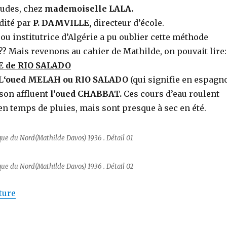
études, chez
mademoiselle LALA.
édité par
P. DAMVILLE,
directeur d’école.
 ou institutrice d’Algérie a pu oublier cette méthode
? Mais revenons au cahier de Mathilde, on pouvait lire:
de RIO SALADO
L
‘oued MELAH ou RIO SALADO
(qui signifie en espagn
 son affluent
l’oued CHABBAT.
Ces cours d’eau roulent
n temps de pluies, mais sont presque à sec en été.
ique du Nord(Mathilde Davos) 1936 . Détail 01
ique du Nord(Mathilde Davos) 1936 . Détail 02
de « Mais quel était donc cet oued, parfois si dévast
ture