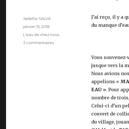
J’ai reçu, il y a
Auteur
Jadette SALVA
du manque d’eau
Publié
janvier 15, 2018
le
Catégories
L'eau de chez nous
MAD
sur
3 commentaires
Les
faiseurs
Vous souvenez-vo
de
jusque vers la m
pluie.
Nous avions nos 
appelions «
MA
EAU »
. Pour ap
nombre de trois,
Celui-ci d’un pe
couvert de colli
du village, joua