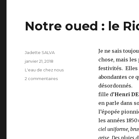
Notre oued : le Ri
Je ne sais toujo
Auteur
Jadette SALVA
chose, mais les 
Publié
janvier 21, 2018
le
festivités. Elle
Catégories
L'eau de chez nous
abondantes ce q
sur
2 commentaires
Notre
désordonn
oued
fille d’
Henri D
:
en parle dans 
le
Rio
l’épopée pionni
Salado.
les anné
ciel uniforme, br
grise. Des pluies 