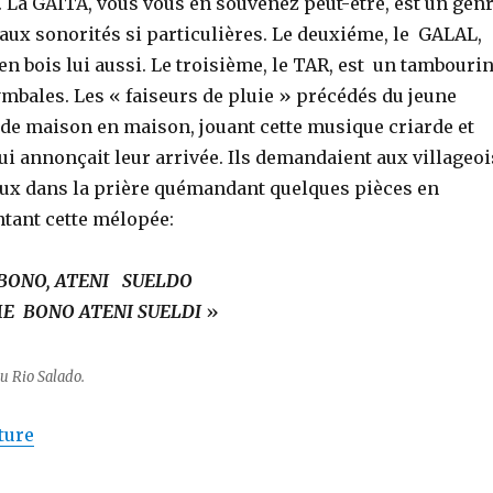
 La GAÏTA, vous vous en souvenez peut-être, est un gen
, aux sonorités si particulières. Le deuxiéme, le GALAL,
n bois lui aussi. Le troisième, le TAR, est un tambouri
mbales. Les « faiseurs de pluie » précédés du jeune
 de maison en maison, jouant cette musique criarde et
qui annonçait leur arrivée. Ils demandaient aux villageoi
 eux dans la prière quémandant quelques pièces en
ntant cette mélopée:
ADAME BONO, ATENI SUELD
BONO ATENI SUELDI
»
u Rio Salado.
de « Les faiseurs de pluie. »
ture