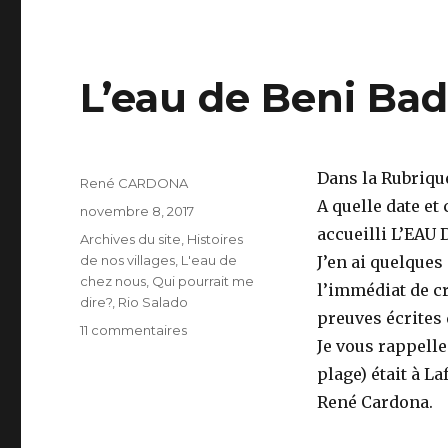
L’eau de Beni Bad
Dans la Rubriqu
Auteur
René CARDONA
A quelle date et
Publié
novembre 8, 2017
le
accueilli L’EAU
Catégories
Archives du site
,
Histoires
de nos villages
,
L'eau de
J’en ai quelques
chez nous
,
Qui pourrait me
l’immédiat de cr
dire?
,
Rio Salado
preuves écrites 
sur
11 commentaires
Je vous rappelle
L’eau
de
plage) était à La
Beni
René Cardona.
Badel.