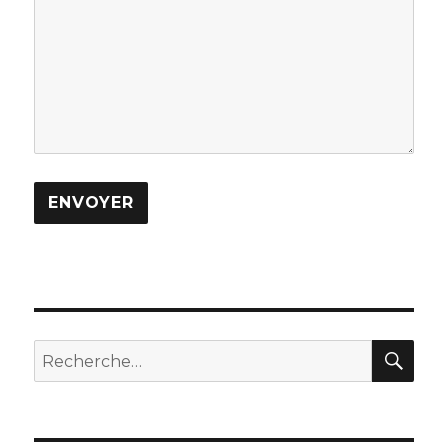
REC
Recherche
pour :