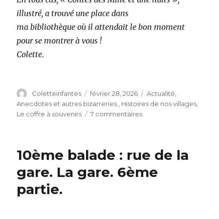
illustré, a trouvé une place dans
ma bibliothèque où il attendait le bon moment
pour se montrer à vous !
Colette
.
Auteur
Publié
Catégories
Coletteinfantes
février 28, 2026
Actualité
,
le
Anecdotes et autres bizarreries.
,
Histoires de nos villages
,
sur
Le coffre à souvenirs
7 commentaires
Ouvrez
le
livre
10ème balade : rue de la
…
Surprise
gare. La gare. 6ème
!!!
partie.