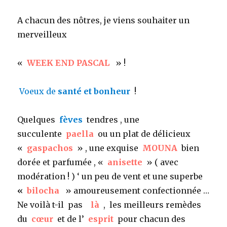
A chacun des nôtres, je viens souhaiter un
merveilleux
«
WEEK END PASCAL
» !
Voeux de
santé et bonheur
!
Quelques
fèves
tendres , une
succulente
paella
ou un plat de délicieux
«
gaspachos
» , une exquise
MOUNA
bien
dorée et parfumée , «
anisette
» ( avec
modération ! ) ‘ un peu de vent et une superbe
«
bilocha
» amoureusement confectionnée …
Ne voilà t-il pas
là
, les meilleurs remèdes
du
cœur
et de l’
esprit
pour chacun des