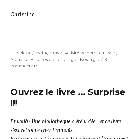
Christine.
Auteur
Publié
Catégories
Jo Plaza
avril 4, 2026
Activité de notre amicale.
,
le
Actualité
,
Histoires de nos villages
,
Nostalgie
9
sur
commentaires
Nos
Pâques
:
Ouvrez le livre … Surprise
année
2026.
!!!
Et voilà ! Une bibliothèque a été vidée …et ce livre
s’est retrouvé chez Emmaüs.
Je n’ai pas résisté quand je l’ai découvert ! Son aspect