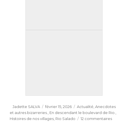
Auteur
Publié
Catégories
Jadette SALVA
février 15, 2026
Actualité
,
Anecdotes
le
et autres bizarreries.
,
En descendant le boulevard de Rio.
,
sur
Histoires de nos villages
,
Rio Salado
12 commentaires
10ème