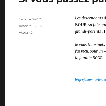
Les descendants 
Auteur
Jadette SALVA
BOUR
, sa fille a
Publié
octobre 1, 2023
le
grands-parents :
Catégories
Actualité
Je vous transmets
j’ai reçu, pour u
la famille BOUR.
https://domainesbour.