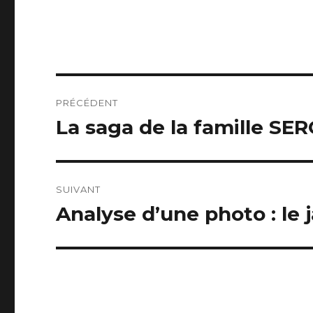
Navigation
PRÉCÉDENT
de
La saga de la famille SER
Publication
précédente :
l’article
SUIVANT
Analyse d’une photo : le j
Publication
suivante :