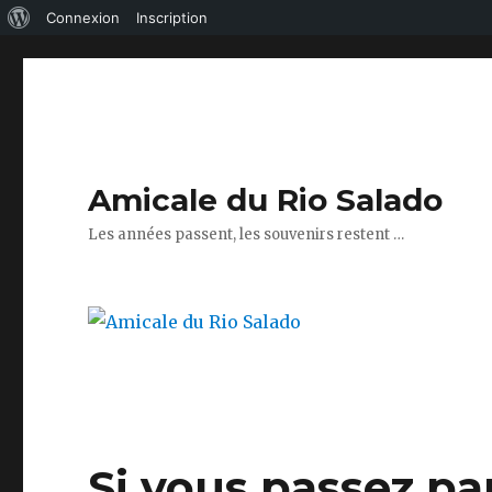
À
Connexion
Inscription
propos
de
WordPress
Amicale du Rio Salado
Les années passent, les souvenirs restent …
Si vous passez pa