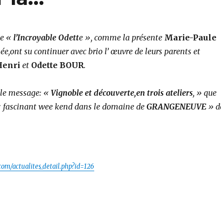
de «
l’Incroyable Odett
e », comme la présente
Marie-Paule
înée,ont su continuer avec brio l’ œuvre de leurs parents et
Henri
et
Odette BOUR
.
 le message: «
Vignoble et découverte,en trois ateliers
, » que
n « fascinant wee kend dans le domaine de
GRANGENEUVE
» d
com/actualites_detail.php?id=126