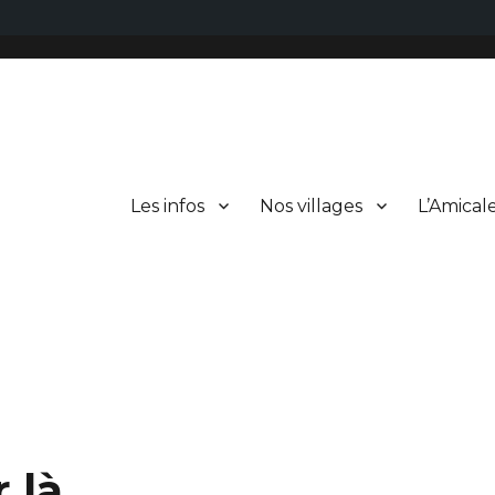
Les infos
Nos villages
L’Amical
r là…