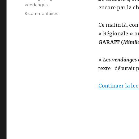
vendanges.
encore par la ch
sur
9 commentaires
Finies
Ce matin là, com
les
vacances!
« Régionale » o
Vive
GARAIT
(
Mimil
les
vendanges!
«
Les vendanges
texte débutait p
Continuer la lec