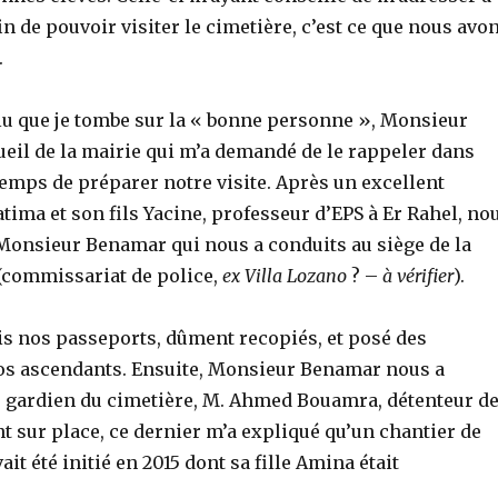
fin de pouvoir visiter le cimetière, c’est ce que nous avo
.
lu que je tombe sur la « bonne personne », Monsieur
ueil de la mairie qui m’a demandé de le rappeler dans
temps de préparer notre visite. Après un excellent
tima et son fils Yacine, professeur d’EPS à Er Rahel, no
Monsieur Benamar qui nous a conduits au siège de la
 (commissariat de police,
ex Villa Lozano
? –
à vérifier
).
is nos passeports, dûment recopiés, et posé des
os ascendants. Ensuite, Monsieur Benamar nous a
e gardien du cimetière, M. Ahmed Bouamra, détenteur d
ant sur place, ce dernier m’a expliqué qu’un chantier de
ait été initié en 2015 dont sa fille Amina était