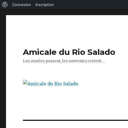
À
Connexion
Inscription
propos
de
WordPress
Amicale du Rio Salado
Les années passent, les souvenirs restent …