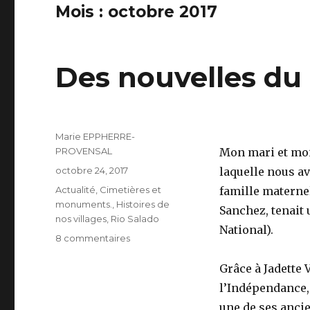
Mois :
octobre 2017
Des nouvelles du 
Auteur
Marie EPPHERRE-
PROVENSAL
Mon mari et moi
Publié
octobre 24, 2017
laquelle nous av
le
Catégories
Actualité
,
Cimetières et
famille matern
monuments.
,
Histoires de
Sanchez, tenait 
nos villages
,
Rio Salado
National).
sur
8 commentaires
Des
nouvelles
Grâce à Jadette 
du
l’Indépendance,
cimetière
une de ses ancie
de