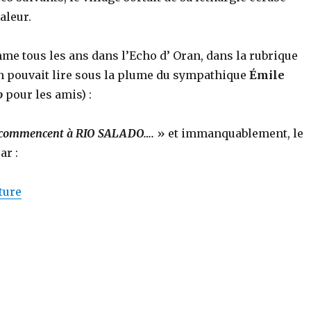
aleur.
me tous les ans dans l’Echo d’ Oran, dans la rubrique
n pouvait lire sous la plume du sympathique
Émile
o
pour les amis) :
 commencent à RIO SALADO….
» et immanquablement, le
ar :
de « Finies les vacances! Vive les vendanges! »
ture