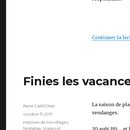
Continuer la lec
Finies les vacanc
La saison de pla
Auteur
René CARDONA
vendanges.
Publié
octobre 17, 2017
le
Catégories
Histoires de nos villages
,
Nostalgie
,
Vignes et
20 août 195…, et 