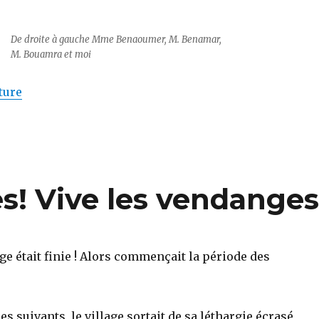
De droite à gauche Mme Benaoumer, M. Benamar,
M. Bouamra et moi
de « Des nouvelles du cimetière de Rio ! »
ture
es! Vive les vendanges
ge était finie ! Alors commençait la période des
les suivants, le village sortait de sa léthargie écrasé