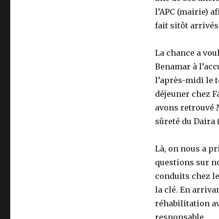
Rio
l’APC (mairie) a
!
fait sitôt arrivés
La chance a vou
Benamar à l’acc
l’après-midi le 
déjeuner chez Fa
avons retrouvé 
sûreté du Daira
Là, on nous a pr
questions sur n
conduits chez l
la clé. En arriv
réhabilitation av
responsable.