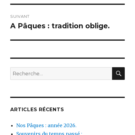
l’article
SUIVANT
A Pâques : tradition oblige.
Publication
suivante :
REC
Recherche
pour :
ARTICLES RÉCENTS
Nos Pâques : année 2026.
Souvenirs du temps passé :