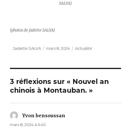
SALVA)
(photos de Jadette SALVA)
Auteur
Publié
Catégories
Jadette SALVA
mars 8, 2024
Actualité
le
3 réflexions sur « Nouvel an
chinois à Montauban. »
Yvon bensoussan
dit :
mars 8, 2024 à 6:40