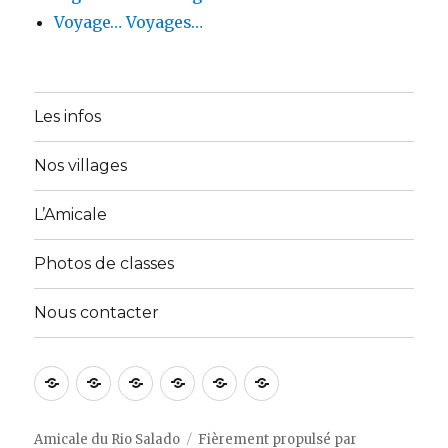
Voyage… Voyages…
Les infos
Nos villages
L’Amicale
Photos de classes
Nous contacter
Accueil
A
Activités
Galerie
Membres
Nous
propos
du
Photos
contacter
de
site
Amicale du Rio Salado
Fièrement propulsé par