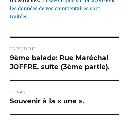
indésirables.
En savoir plus sur la façon dont
les données de vos commentaires sont
traitées
.
Navigation
PRÉCÉDENT
de
9ème balade: Rue Maréchal
Publication
précédente :
JOFFRE, suite (3ème partie).
l’article
SUIVANT
Souvenir à la « une ».
Publication
suivante :