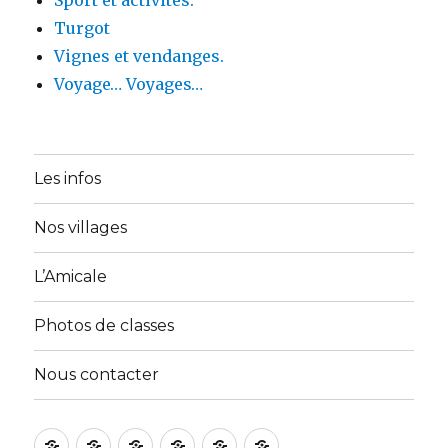
Turgot
Vignes et vendanges.
Voyage… Voyages…
Les infos
Nos villages
L’Amicale
Photos de classes
Nous contacter
Accueil
A
Activités
Galerie
Membres
Nous