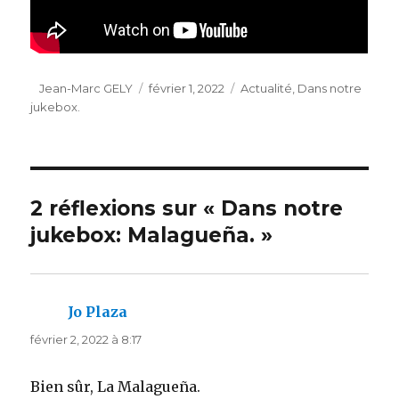
Auteur
Publié
Catégories
Jean-Marc GELY
février 1, 2022
Actualité
,
Dans notre
le
jukebox.
2 réflexions sur « Dans notre
jukebox: Malagueña. »
Jo Plaza
dit :
février 2, 2022 à 8:17
Bien sûr, La Malagueña.