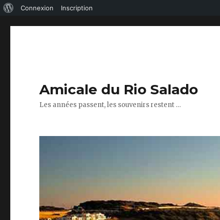
À
Connexion
Inscription
propos
de
WordPress
Amicale du Rio Salado
Les années passent, les souvenirs restent …