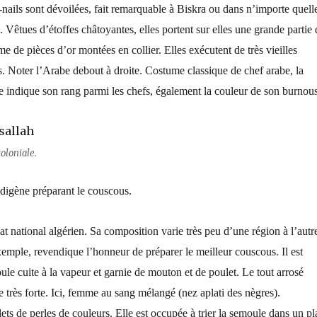
nails sont dévoilées, fait remarquable à Biskra ou dans n’importe quell
. Vêtues d’étoffes châtoyantes, elles portent sur elles une grande partie 
me de pièces d’or montées en collier. Elles exécutent de très vieilles
s. Noter l’Arabe debout à droite. Costume classique de chef arabe, la
re indique son rang parmi les chefs, également la couleur de son burnous
oloniale.
digène préparant le couscous.
at national algérien. Sa composition varie très peu d’une région à l’autr
xemple, revendique l’honneur de préparer le meilleur couscous. Il est
e cuite à la vapeur et garnie de mouton et de poulet. Le tout arrosé
 très forte. Ici, femme au sang mélangé (nez aplati des nègres).
ts de perles de couleurs. Elle est occupée à trier la semoule dans un pl