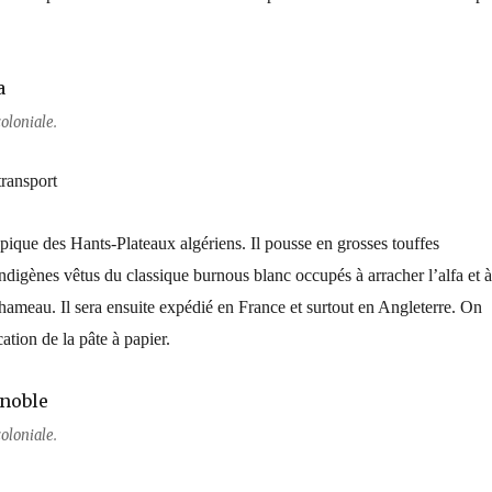
oloniale.
transport
typique des Hants-Plateaux algériens. Il pousse en grosses touffes
ndigènes vêtus du classique burnous blanc occupés à arracher l’alfa et à
chameau. Il sera ensuite expédié en France et surtout en Angleterre. On
ication de la pâte à papier.
oloniale.