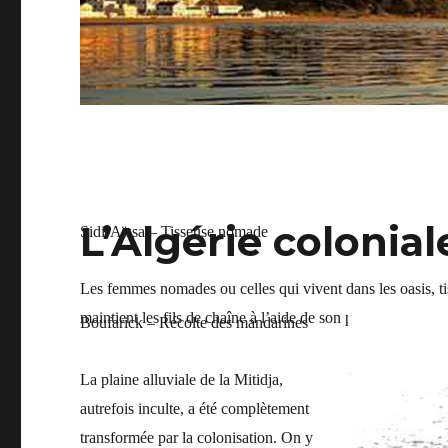
L’Algérie colonia
Sidi-Aïssa – Tisseuse nomade
Les femmes nomades ou celles qui vivent dans les oasis, ti
maintient les fils de chaîne à l’aide de son pied nu. Costume
Boufarick – Récolte des mandarines
La plaine alluviale de la Mitidja,
autrefois inculte, a été complètement
transformée par la colonisation. On y