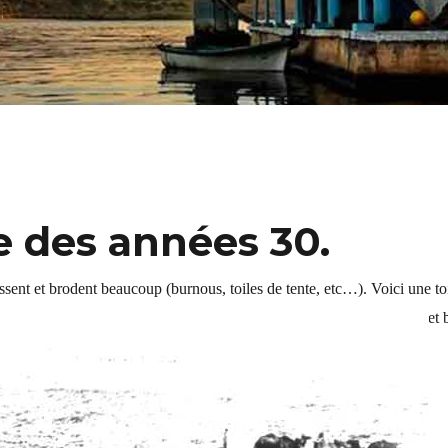
le des années 30.
ssent et brodent beaucoup (burnous, toiles de tente, etc…). Voici une to
 de cotonnade, bijou pour retenir un carré de tissu clair sous le cou et br