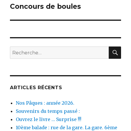
Concours de boules
Publication
suivante :
REC
Recherche
pour :
ARTICLES RÉCENTS
Nos Pâques : année 2026.
Souvenirs du temps passé :
Ouvrez le livre … Surprise !!!
10ème balade : rue de la gare. La gare. 6ème