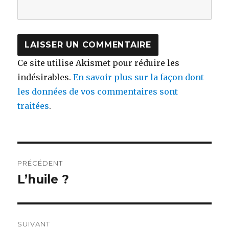
Ce site utilise Akismet pour réduire les
indésirables.
En savoir plus sur la façon dont
les données de vos commentaires sont
traitées
.
Navigation
PRÉCÉDENT
de
L’huile ?
Publication
précédente :
l’article
SUIVANT