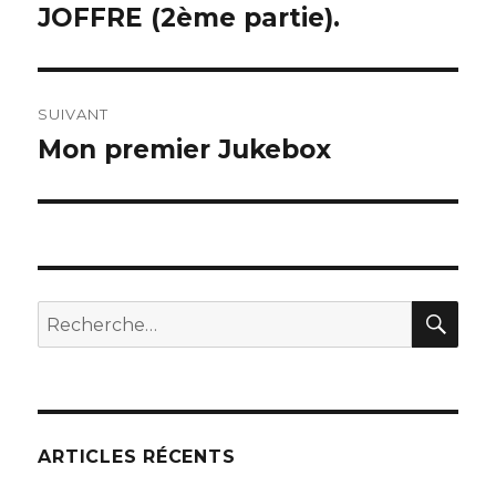
précédente :
JOFFRE (2ème partie).
l’article
SUIVANT
Mon premier Jukebox
Publication
suivante :
REC
Recherche
pour :
ARTICLES RÉCENTS