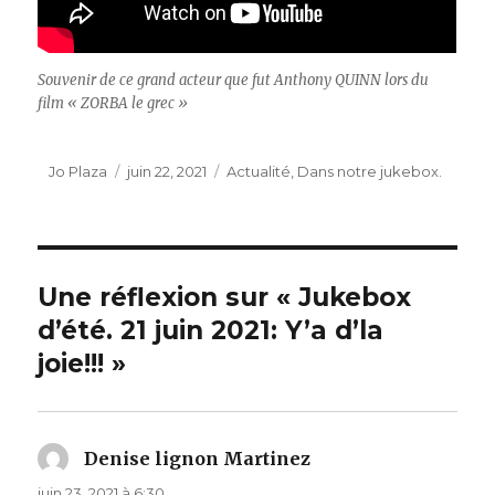
Souvenir de ce grand acteur que fut Anthony QUINN lors du
film « ZORBA le grec »
Auteur
Publié
Catégories
Jo Plaza
juin 22, 2021
Actualité
,
Dans notre jukebox.
le
Une réflexion sur « Jukebox
d’été. 21 juin 2021: Y’a d’la
joie!!! »
Denise lignon Martinez
dit :
juin 23, 2021 à 6:30