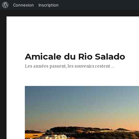
À
Connexion
Inscription
propos
de
WordPress
Amicale du Rio Salado
Les années passent, les souvenirs restent …