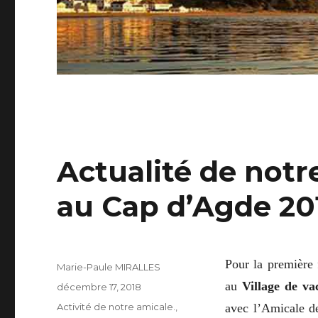
Actualité de notr
au Cap d’Agde 20
Pour la première
Auteur
Marie-Paule MIRALLES
au
Village de v
Publié
décembre 17, 2018
le
Catégories
Activité de notre amicale.
,
avec l’Amicale d