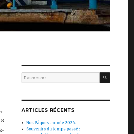
RECHERC
Recherche
pour :
ARTICLES RÉCENTS
er
18
Nos Pâques : année 2026.
Souvenirs du temps passé :
k-