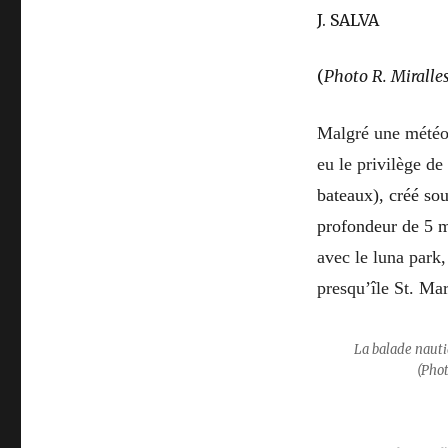
J. SALVA S.
(
Photo R. Miralle
Malgré une météo
eu le privilège d
bateaux), créé so
profondeur de 5 
avec le luna park,
presqu’île St. Mar
La balade
(Phot