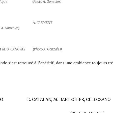
u Cap d’Agde
(Photo A. Gonzales
)
ONTERO A. CLEMEN
 A. Gonzales
)
et M. G. CANOVAS
(Photo A. Gonzales
)
nde s’est retrouvé à l’apéritif, dans une ambiance toujours trè
LOZANO D. CATALAN, M. BAETSCHER, Ch. LOZANO