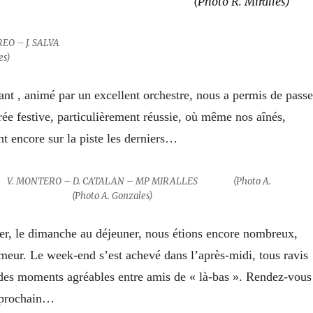
to R. Miralles)
MO – Y. ANDREO – J. SALV
es
)
ant , animé par un excellent orchestre, nous a permis de passe
rée festive, particulièrement réussie, où même nos aînés,
ent encore sur la piste les derniers…
ante. V. MONTERO – D. CATALAN – MP MIRALLES (Photo 
(
Photo A. Gonzales)
er, le dimanche au déjeuner, nous étions encore nombreux,
eur. Le week-end s’est achevé dans l’après-midi, tous ravis
des moments agréables entre amis de « là-bas ». Rendez-vous
an prochain…