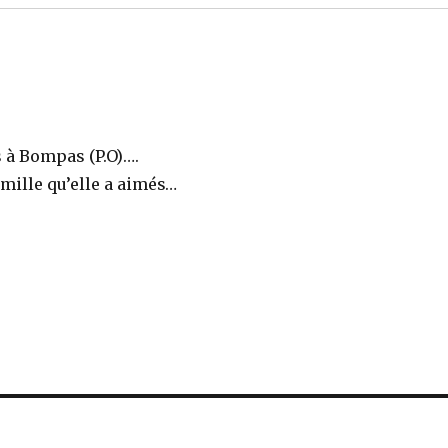
 à Bompas (P.O)….
amille qu’elle a aimés…