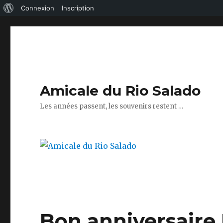
À
Connexion
Inscription
propos
de
WordPress
Amicale du Rio Salado
Les années passent, les souvenirs restent …
Bon anniversaire