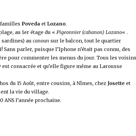
 familles
Poveda
et
Lozano
.
plage, au 1er étage du «
Pigeonnier (cabanon) Lozano
« .
s sardines) au
canoun
sur le balcon, tout le quartier
 Sans parler, puisque l’Iphone n’était pas connu, des
ère pour commenter les menus du jour. Tous les voisin
y est consacrée et qu’elle figure même au Larousse
hos du 15 Août, entre cousins, à Nîmes, chez
Josette
et
ent la vie du village.
00 ANS l’année prochaine.