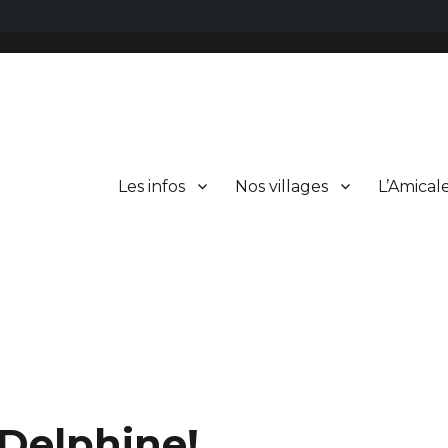
Les infos
Nos villages
L’Amical
 Delphine!