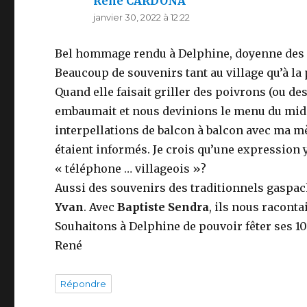
René CARDONA
dit :
janvier 30, 2022 à 12:22
Bel hommage rendu à Delphine, doyenne des
Beaucoup de souvenirs tant au village qu’à la 
Quand elle faisait griller des poivrons (ou de
embaumait et nous devinions le menu du midi!
interpellations de balcon à balcon avec ma m
étaient informés. Je crois qu’une expression 
« téléphone … villageois »?
Aussi des souvenirs des traditionnels gaspac
Yvan
. Avec
Baptiste Sendra
, ils nous racontai
Souhaitons à Delphine de pouvoir fêter ses 1
René
Répondre