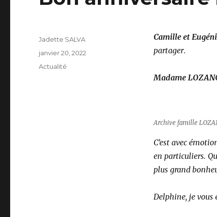
Camille et Eugé
Auteur
Jadette SALVA
partager
.
Publié
janvier 20, 2022
le
Catégories
Actualité
Madame LOZANO
Archive famille LOZA
C’est avec émotion
en particuliers. Q
plus grand bonheu
Delphine, je vous