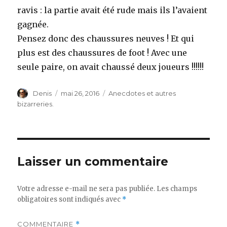
ravis : la partie avait été rude mais ils l’avaient
gagnée.
Pensez donc des chaussures neuves ! Et qui
plus est des chaussures de foot ! Avec une
seule paire, on avait chaussé deux joueurs !!!!!!
Auteur
Publié
Catégories
Denis
mai 26, 2016
Anecdotes et autres
le
bizarreries.
Laisser un commentaire
Votre adresse e-mail ne sera pas publiée.
Les champs
obligatoires sont indiqués avec
*
COMMENTAIRE
*