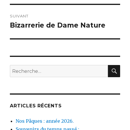
l’article
SUIVANT
Bizarrerie de Dame Nature
Publication
suivante :
REC
Recherche
pour :
ARTICLES RÉCENTS
Nos Pâques : année 2026.
Souvenirs du temps passé :