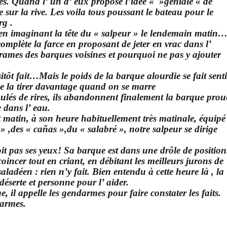
ires. Quand l’ un d’ eux propose l’idée « »géniale « de
 sur la rive. Les voila tous poussant le bateau pour le
rg .
en imaginant la tête du « salpeur » le lendemain matin
omplète la farce en proposant de jeter en vrac dans l’
rames des barques voisines et pourquoi ne pas y ajouter
sitôt fait…Mais le poids de la barque alourdie se fait senti
le de la tirer davantage quand on se marre
lés de rires, ils abandonnent finalement la barque prou
e dans l’ eau.
t matin, à son heure habituellement très matinale, équipé
» ,des « cañas »,du « salabré », notre salpeur se dirige
roit pas ses yeux! Sa barque est dans une drôle de position
écoincer tout en criant, en débitant les meilleurs jurons de
saladéen : rien n’y fait. Bien entendu à cette heure là , la
déserte et personne pour l’ aider.
e, il appelle les gendarmes pour faire constater les faits.
darmes.