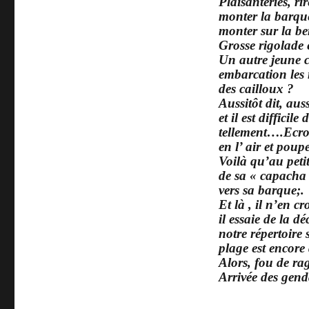
Plaisanteries, r
monter la barque
monter sur la be
Grosse rigolade 
Un autre jeune c
embarcation les 
des cailloux ?
Aussitôt dit, aus
et il est diffici
tellement….Ecrou
en l’ air et poup
Voilà qu’au peti
de sa « capacha 
vers sa barque;.
Et là , il n’en c
il essaie de la d
notre répertoire 
plage est encore 
Alors, fou de rag
Arrivée des gen