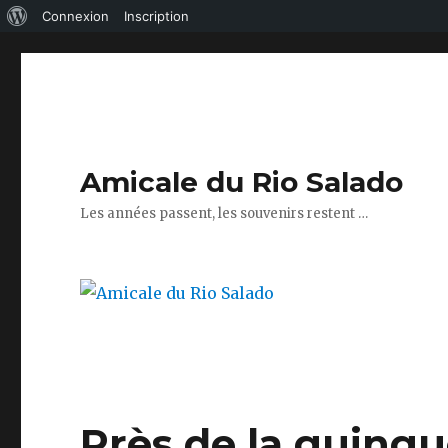
À
Connexion
Inscription
propos
de
WordPress
Amicale du Rio Salado
Les années passent, les souvenirs restent …
Près de la guingu