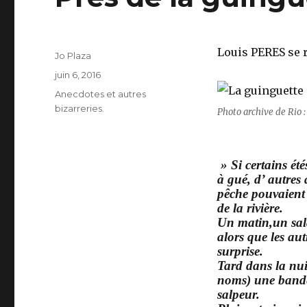
Louis PERES se r
Auteur
Jo Plaza
Publié
juin 6, 2016
le
Catégories
Anecdotes et autres
bizarreries.
Photo archive de Rio :
» Si certains étés
à gué, d’ autres 
pêche pouvaient 
de la rivière.
Un matin,un sala
alors que les aut
surprise.
Tard dans la nui
noms) une bande
salpeur.