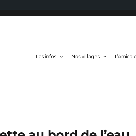
Les infos
Nos villages
L’Amical
ette au bord de l’eau.