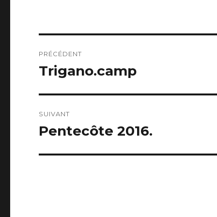
Navigation
PRÉCÉDENT
de
Trigano.camp
Publication
précédente :
l’article
SUIVANT
Pentecôte 2016.
Publication
suivante :