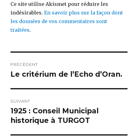
Ce site utilise Akismet pour réduire les
indésirables.
En savoir plus sur la façon dont
les données de vos commentaires sont
traitées
.
Navigation
PRÉCÉDENT
de
Le critérium de l’Echo d’Oran.
Publication
précédente :
l’article
SUIVANT
1925 : Conseil Municipal
Publication
suivante :
historique à TURGOT