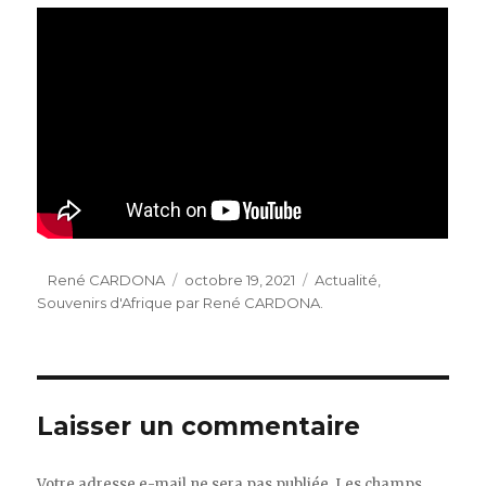
Auteur
Publié
Catégories
René CARDONA
octobre 19, 2021
Actualité
,
le
Souvenirs d'Afrique par René CARDONA.
Laisser un commentaire
Votre adresse e-mail ne sera pas publiée.
Les champs