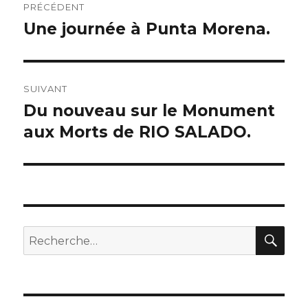
PRÉCÉDENT
de
Une journée à Punta Morena.
Publication
précédente :
l’article
SUIVANT
Du nouveau sur le Monument
Publication
suivante :
aux Morts de RIO SALADO.
REC
Recherche
pour :