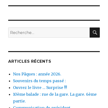
suivante :
REC
Recherche
pour :
ARTICLES RÉCENTS
Nos Pâques : année 2026.
Souvenirs du temps passé :
Ouvrez le livre … Surprise !!!
10ème balade : rue de la gare. La gare. 6ème
partie.
Communication du président