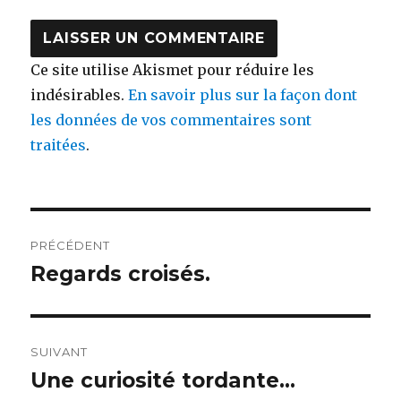
Ce site utilise Akismet pour réduire les
indésirables.
En savoir plus sur la façon dont
les données de vos commentaires sont
traitées
.
Navigation
PRÉCÉDENT
de
Regards croisés.
Publication
précédente :
l’article
SUIVANT
Une curiosité tordante…
Publication