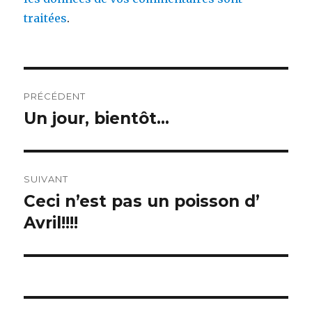
traitées
.
Navigation
PRÉCÉDENT
de
Un jour, bientôt…
Publication
précédente :
l’article
SUIVANT
Ceci n’est pas un poisson d’
Publication
suivante :
Avril!!!!