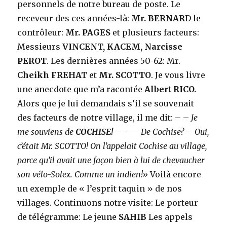
personnels de notre bureau de poste. Le
receveur des ces années-là:
Mr. BERNAR
D le
contrôleur:
Mr. PAGES
et plusieurs facteurs:
Messieurs
VINCENT, KACEM, Narcisse
PEROT
. Les dernières années 50-62: Mr.
Cheikh FREHAT
et
Mr. SCOTTO
. Je vous livre
une anecdote que m’a racontée
Albert RICO.
Alors que je lui demandais s’il se souvenait
des facteurs de notre village, il me dit: – –
Je
me souviens de
COCHISE!
– – – De Cochise? – Oui,
c’était Mr. SCOTTO! On l’appelait Cochise au village,
parce qu’il avait une façon bien à lui de chevaucher
son vélo-Solex. Comme un indien!»
Voilà encore
un exemple de « l’esprit taquin » de nos
villages. Continuons notre visite: Le porteur
de télégramme: Le jeune
SAHIB
Les appels