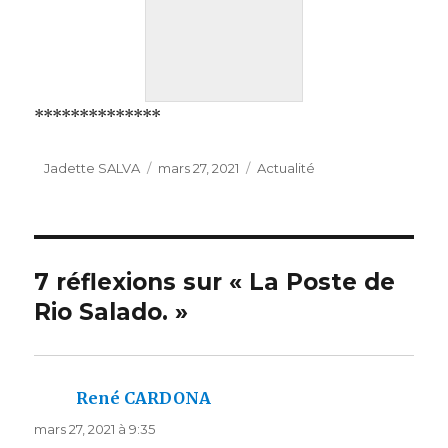
**************
Auteur
Publié
Catégories
Jadette SALVA
mars 27, 2021
Actualité
le
7 réflexions sur « La Poste de
Rio Salado. »
René CARDONA
dit :
mars 27, 2021 à 9:35