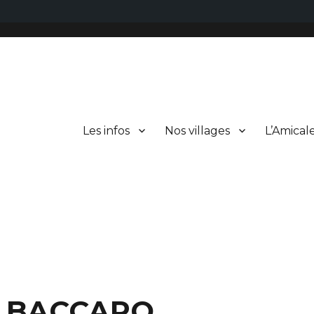
Les infos
Nos villages
L’Amical
is BACCARO.