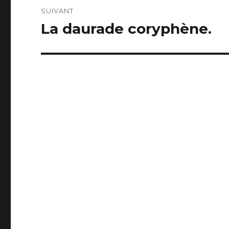
SUIVANT
La daurade coryphène.
Publication
suivante :