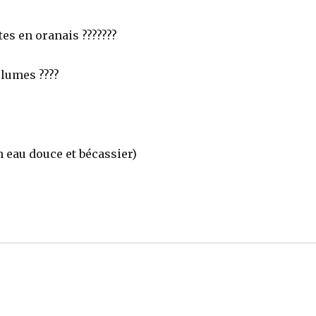
ites en oranais ???????
plumes ????
 eau douce et bécassier)