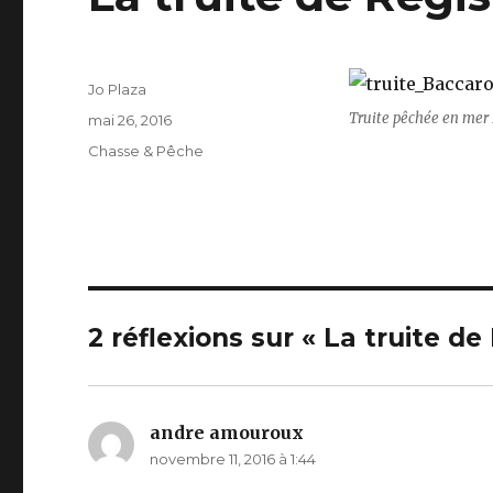
Auteur
Jo Plaza
Truite pêchée en mer 
Publié
mai 26, 2016
le
Catégories
Chasse & Pêche
2 réflexions sur « La truite 
andre amouroux
dit :
novembre 11, 2016 à 1:44