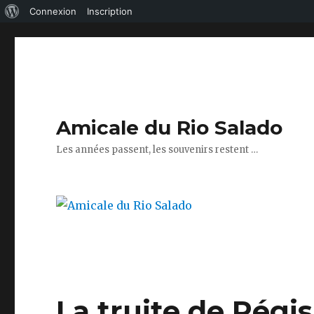
À
Connexion
Inscription
propos
de
WordPress
Amicale du Rio Salado
Les années passent, les souvenirs restent …
La truite de Rég