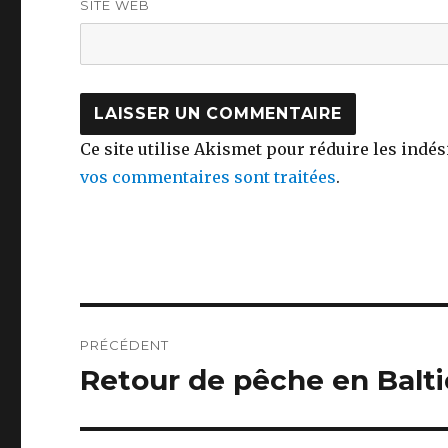
SITE WEB
Ce site utilise Akismet pour réduire les indés
vos commentaires sont traitées
.
Navigation
PRÉCÉDENT
de
Retour de pêche en Balt
Publication
précédente :
l’article