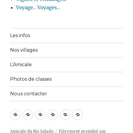
Voyage… Voyages…
Les infos
Nos villages
L’Amicale
Photos de classes
Nous contacter
Accueil
A
Activités
Galerie
Membres
Nous
propos
du
Photos
contacter
de
site
Amicale du Rio Salado
Fièrement propulsé par