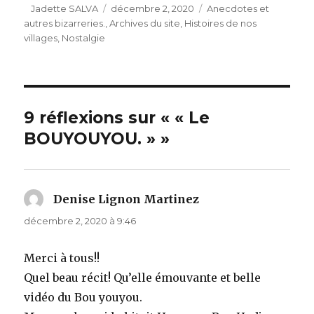
Auteur
Publié
Catégories
Jadette SALVA
décembre 2, 2020
Anecdotes et
le
autres bizarreries.
,
Archives du site
,
Histoires de nos
villages
,
Nostalgie
9 réflexions sur « « Le
BOUYOUYOU. » »
Denise Lignon Martinez
dit :
décembre 2, 2020 à 9:46
Merci à tous!!
Quel beau récit! Qu’elle émouvante et belle
vidéo du Bou youyou.