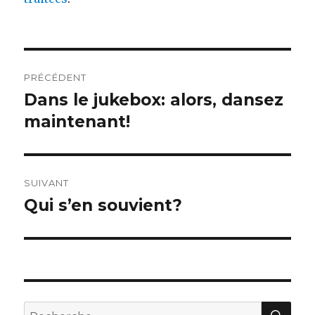
Navigation
PRÉCÉDENT
de
Dans le jukebox: alors, dansez
Publication
précédente :
maintenant!
l’article
SUIVANT
Qui s’en souvient?
Publication
suivante :
REC
Recherche