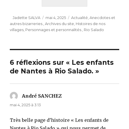
Auteur
Publié
Catégories
Jadette SALVA
mai 4, 2025
Actualité
,
Anecdotes et
le
autres bizarreries.
,
Archives du site
,
Histoires de nos
villages
,
Personnages et personnalités.
,
Rio Salado
6 réflexions sur « Les enfants
de Nantes à Rio Salado. »
André SANCHEZ
dit :
mai 4, 2025 à 3:13
Très belle page d’histoire « Les enfants de
Nantes à Rio Salado » qui nous permet de