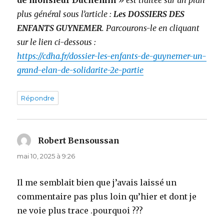
de monsieur Duchemin
» est traitée sur un plan
plus général sous l’article :
Les DOSSIERS DES
ENFANTS GUYNEMER
. Parcourons-le en cliquant
sur le lien ci-dessous :
https://cdha.fr/dossier-les-enfants-de-guynemer-un-
grand-elan-de-solidarite-2e-partie
Répondre
Robert Bensoussan
dit :
mai 10, 2025 à 9:26
Il me semblait bien que j’avais laissé un
commentaire pas plus loin qu’hier et dont je
ne voie plus trace .pourquoi ???