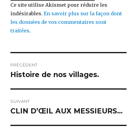
Ce site utilise Akismet pour réduire les
indésirables.
En savoir plus sur la façon dont
les données de vos commentaires sont
traitées
.
Navigation
PRÉCÉDENT
de
Histoire de nos villages.
Publication
précédente :
l’article
SUIVANT
CLIN D’ŒIL AUX MESSIEURS…
Publication
suivante :