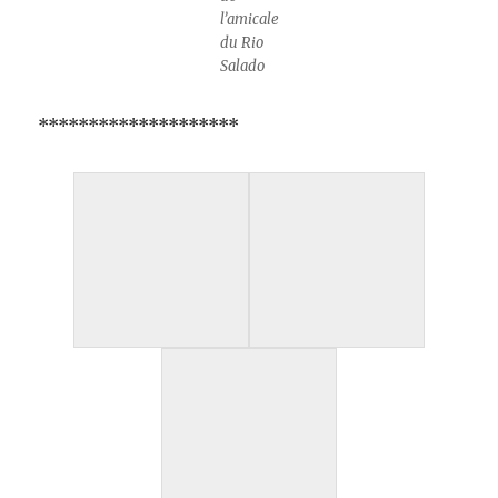
l’amicale
du Rio
Salado
********************