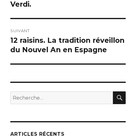
Verdi.
SUIVANT
12 raisins. La tradition réveillon
Publication
suivante :
du Nouvel An en Espagne
REC
Recherche
pour :
ARTICLES RÉCENTS