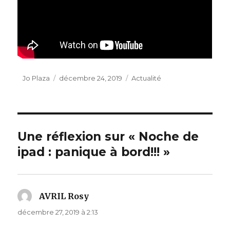
Auteur
Publié
Catégories
Jo Plaza
décembre 24, 2019
Actualité
le
Une réflexion sur « Noche de
ipad : panique à bord!!! »
AVRIL Rosy
dit :
décembre 27, 2019 à 2:13