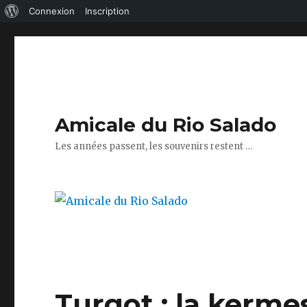
À
Connexion
Inscription
propos
de
WordPress
Amicale du Rio Salado
Les années passent, les souvenirs restent …
Turgot : la kerme