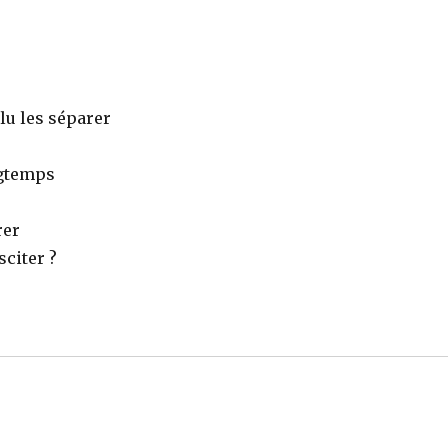
lu les séparer
ngtemps
rer
citer ?