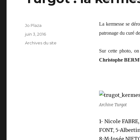
La kermesse se dérou
Auteur
Jo Plaza
patronage du curé de 
Publié
juin 3, 2016
le
Catégories
Archives du site
Sur cette photo, on
Christophe BER
Archive Turgot
1- Nicole FABRE
FONT, 5-Alberti
8-M-Josée NIET