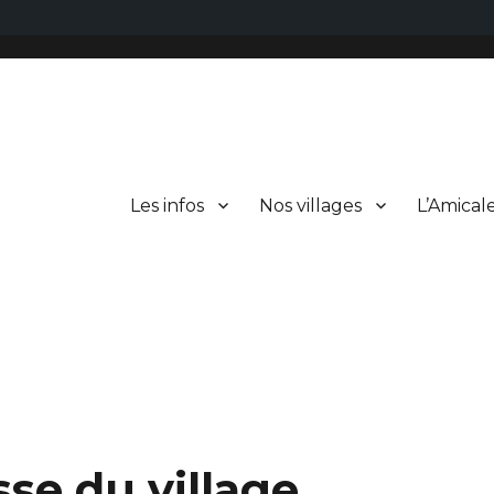
Les infos
Nos villages
L’Amical
sse du village