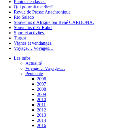
Photos de classes.
Qui pourrait me dire?
Revue de Presse Anachronique
Rio Salado
Souvenirs d'Afrique par René CARDONA.
Souvenirs d'Er Rahel
Sport et activités.
Turgot
Vignes et vendanges.
Voyage… Voyages…
Les infos
Actualité
Voyage… Voyages…
Pentecote
2006
2007
2008
2009
2010
2011
2012
2013
2014
2016