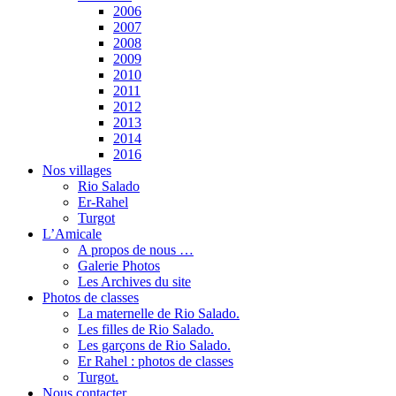
2006
2007
2008
2009
2010
2011
2012
2013
2014
2016
Nos villages
Rio Salado
Er-Rahel
Turgot
L’Amicale
A propos de nous …
Galerie Photos
Les Archives du site
Photos de classes
La maternelle de Rio Salado.
Les filles de Rio Salado.
Les garçons de Rio Salado.
Er Rahel : photos de classes
Turgot.
Nous contacter