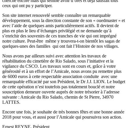
cherche encore mais qui semble avoir d’ores et déjà satisfait tous
ceux qui ont pu y participer.
Son site internet renouvelé semble connaître un remarquable
développement, sous la direction constante de son « ouedmaster » et
avec l’aide de quelques amis particulièrement actifs. Il devient de
plus en plus le lieu d’échanges privilégié et ne demande qu’à
s’enrichir des souvenirs de ces tranches de vie qui ont imprégné
notre culture. Peut-être même y trouvera-t-on bientôt les sagas de
quelques-unes des familles qui ont fait l’Histoire de nos villages.
Nous avons par ailleurs suivi avec attention les travaux de
réhabilitation du cimetière de Rio Salado, sous l’initiative et la
vigilance du CSCO. Les travaux sont en cours et, grâce à votre
générosité et à un effort de l’Amicale, nous avons pu remettre plus
de 6000 euros à cette respectable association conduite avec une
remarquable efficacité par son Président, le Dr J.J. LION. Le budget
de cette opération n’est toutefois pas totalement bouclé et notre
souscription demeure ouverte auprès de notre trésorier à l’adresse
suivante : Amicale du Rio Salado, chemin de St Pierre, 34970
LATTES.
Encore une fois, je souhaite de très bonnes fêtes et une bonne année
2018 pour vous, et aussi pour l’Amicale qui poursuivra son action.
Ernest REYNE, Président