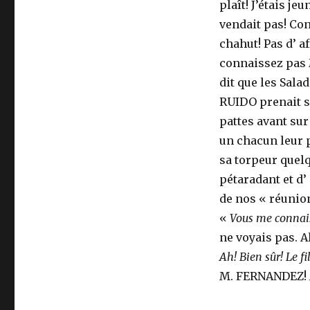
plaît! J’étais je
vendait pas! Con
chahut! Pas d’ a
connaissez pas
dit que les Sal
RUIDO prenait so
pattes avant sur
un chacun leur p
sa torpeur quel
pétaradant et d’
de nos « réunio
«
Vous me connai
ne voyais pas. Al
Ah! Bien sûr! Le 
M. FERNANDEZ! Ah