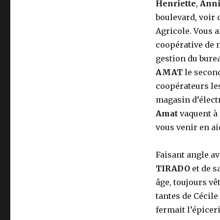
Henriette
,
Ann
boulevard, voir 
Agricole. Vous ai
coopérative de 
gestion du bure
AMAT
le second
coopérateurs les
magasin d’électr
Amat
vaquent à
vous venir en ai
Faisant angle av
TIRADO
et de s
âge, toujours v
tantes de Cécile
fermait l’épicer