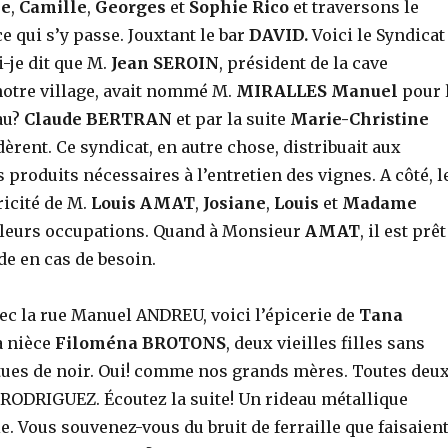
ie
,
Camille
,
Georges
et
Sophie Rico
et traversons le
ce qui s’y passe. Jouxtant le bar
DAVID.
Voici le Syndicat
-je dit que M.
Jean SEROIN
, président de la cave
notre village, avait nommé M.
MIRALLES Manuel
pour 
au?
Claude BERTRAN
et par la suite
Marie-Christine
èrent. Ce syndicat, en autre chose, distribuait aux
 produits nécessaires à l’entretien des vignes. A côté, l
icité de M.
Louis AMAT
,
Josiane
,
Louis
et
Madame
 leurs occupations. Quand à Monsieur
AMAT
, il est prêt
de en cas de besoin.
ec la rue Manuel ANDREU, voici l’épicerie de
Tana
a nièce
Filoména BROTONS
, deux vieilles filles sans
êtues de noir. Oui! comme nos grands mères. Toutes deux
 RODRIGUEZ. Écoutez la suite! Un rideau métallique
ie. Vous souvenez-vous du bruit de ferraille que faisaien