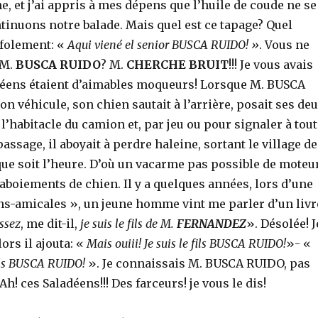
une, et j’ai appris à mes dépens que l’huile de coude ne se
tinuons notre balade. Mais quel est ce tapage? Quel
ffolement: «
Aqui viené el senior BUSCA RUIDO! »
. Vous ne
 M.
BUSCA RUIDO
? M.
CHERCHE BRUIT
!!! Je vous avais
adéens étaient d’aimables moqueurs! Lorsque M. BUSCA
n véhicule, son chien sautait à l’arrière, posait ses de
 l’habitacle du camion et, par jeu ou pour signaler à tout
assage, il aboyait à perdre haleine, sortant le village de
que soit l’heure. D’où un vacarme pas possible de moteu
 aboiements de chien. Il y a quelques années, lors d’une
ns-amicales », un jeune homme vint me parler d’un livr
ssez
, me dit-il,
je suis le fils de M.
FERNANDEZ
». Désolée! J
ors il ajouta: «
Mais ouiii! Je suis le fils BUSCA RUIDO!
»- «
fils BUSCA RUIDO!
». Je connaissais M. BUSCA RUIDO, pas
! ces Saladéens!!! Des farceurs! je vous le dis!