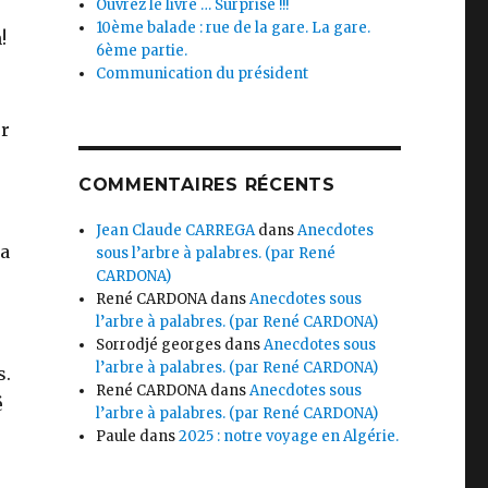
Ouvrez le livre … Surprise !!!
10ème balade : rue de la gare. La gare.
!
6ème partie.
Communication du président
er
COMMENTAIRES RÉCENTS
Jean Claude CARREGA
dans
Anecdotes
la
sous l’arbre à palabres. (par René
CARDONA)
René CARDONA
dans
Anecdotes sous
l’arbre à palabres. (par René CARDONA)
Sorrodjé georges
dans
Anecdotes sous
l’arbre à palabres. (par René CARDONA)
s.
René CARDONA
dans
Anecdotes sous
é
l’arbre à palabres. (par René CARDONA)
Paule
dans
2025 : notre voyage en Algérie.