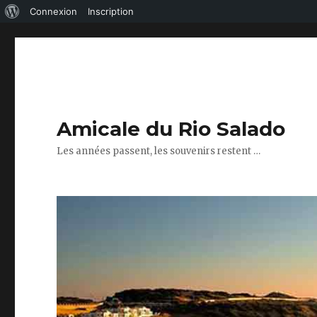
À
Connexion
Inscription
propos
de
WordPress
Amicale du Rio Salado
Les années passent, les souvenirs restent …