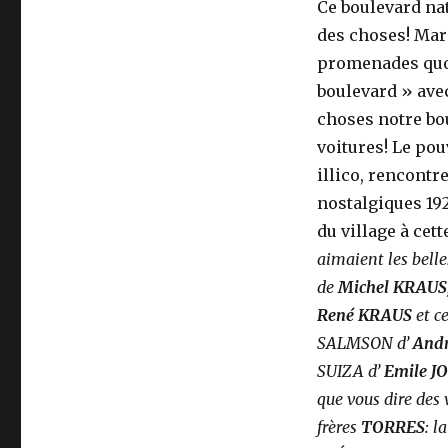
Ce boulevard nat
des choses! Mari
promenades quoti
boulevard » avec
choses notre bou
voitures! Le pou
illico, rencontr
nostalgiques 192
du village à cet
aimaient les belle
de
Michel KRAUS
René KRAUS
et c
SALMSON d’
And
SUIZA d’
Emile J
que vous dire des 
frères
TORRES
: l