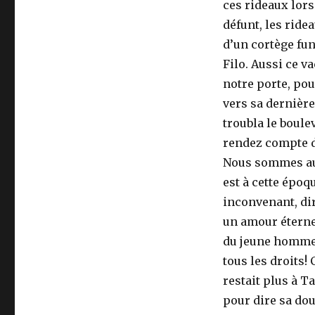
ces rideaux lors
défunt, les ride
d’un cortège fun
Filo. Aussi ce v
notre porte, pou
vers sa dernière
troubla le boule
rendez compte d
Nous sommes aux
est à cette époq
inconvenant, dir
un amour éternel
du jeune homme.
tous les droits! C
restait plus à T
pour dire sa doul