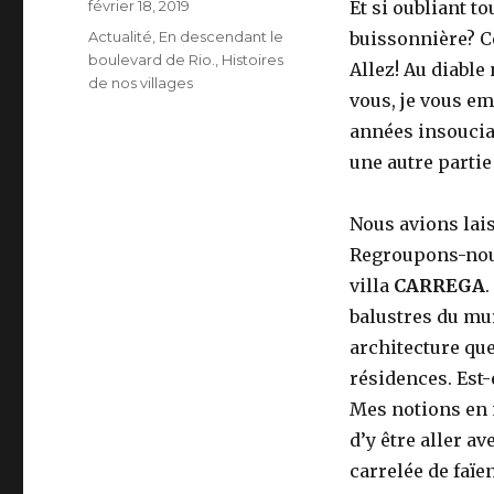
Publié
février 18, 2019
Et si oubliant t
le
Catégories
Actualité
,
En descendant le
buissonnière? Ce
boulevard de Rio.
,
Histoires
Allez! Au diable
de nos villages
vous, je vous e
années insoucia
une autre partie
Nous avions lai
Regroupons-nous 
villa
CARREGA
.
balustres du mur
architecture que
résidences. Est-
Mes notions en m
d’y être aller a
carrelée de faïe