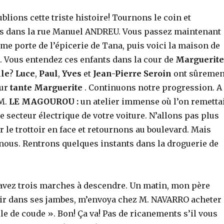
ublions cette triste histoire! Tournons le coin et
s dans la rue Manuel ANDREU. Vous passez maintenant
me porte de l’épicerie de Tana, puis voici la maison de
. Vous entendez ces enfants dans la cour de
Marguerite
lle
?
Luce
,
Paul
,
Yves
et
Jean-Pierre Seroin
ont sûremen
eur
tante Marguerite
. Continuons notre progression. A
 M.
LE MAGOUROU :
un atelier immense où l’on remetta
le secteur électrique de votre voiture. N’allons pas plus
r le trottoir en face et retournons au boulevard. Mais
-nous. Rentrons quelques instants dans la droguerie de
 avez trois marches à descendre. Un matin, mon père
oir dans ses jambes, m’envoya chez M. NAVARRO acheter
le de coude ». Bon! Ça va! Pas de ricanements s’il vous