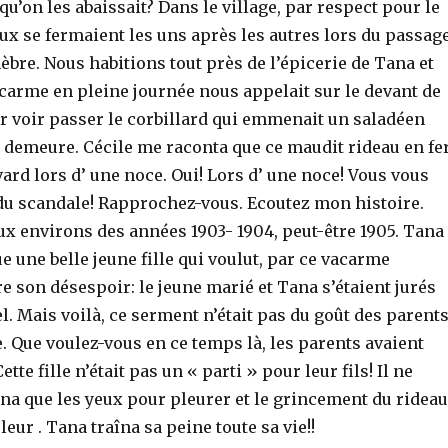
qu’on les abaissait? Dans le village, par respect pour le
aux se fermaient les uns après les autres lors du passag
èbre. Nous habitions tout près de l’épicerie de Tana et
acarme en pleine journée nous appelait sur le devant de
r voir passer le corbillard qui emmenait un saladéen
 demeure. Cécile me raconta que ce maudit rideau en fer
vard lors d’ une noce. Oui! Lors d’ une noce! Vous vous
u scandale! Rapprochez-vous. Ecoutez mon histoire.
 environs des années 1903- 1904, peut-être 1905. Tana
ue une belle jeune fille qui voulut, par ce vacarme
e son désespoir: le jeune marié et Tana s’étaient jurés
. Mais voilà, ce serment n’était pas du goût des parent
 Que voulez-vous en ce temps là, les parents avaient
ette fille n’était pas un « parti » pour leur fils! Il ne
ana que les yeux pour pleurer et le grincement du rideau
eur . Tana traîna sa peine toute sa vie!!