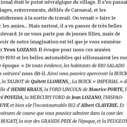
ional était le point névralgique du village. Il s’en passa
ages, enterrements, défilés de Carnaval, et les
diennes à la sortie du travail. On venait « faire le
 les amies… Mais surtout, il a vu passer de très belles
levard. Je ne vous parle pas de jeunes filles, mais de
voir de notre imagination est tel que je vous emmène
er
Yvon LOZANO. I
l évoque pour nous ces années
0-1930 et les belles automobiles qui sillonnaient les ru
te époque. «
De toute évidence, les habitants de RIO SALADO
s voitures!
nous dit-il
. Ainsi vous pouviez apercevoir la BUIC
, la TALBOT de
Quitett LLORENS
, , La BUICK « IMPERIAL » d
elle d’
HENRI KRAUS
, la FORD LINCOLN de
Maurice PORTE,
l
ré POVEDA
, la MERCURY FORD de
Jean LOZANO
, l’HISPAO-
OUVE
et bien sûr l’incontournable B12 d’
Albert CLAVERIE.
Et
voitures de course que vous pouviez admirer dans la cour des
a BUGATI, la star des GRANDS PRIX de l’époque, et la PEUGEO