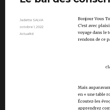
Bonjour Vous To
Auteur
Jadette SALVA
C’est avec plais
Publié
octobre 1, 2022
le
voyage dans le t
Catégories
Actualité
rendons de ce p
cl
Mais auparavant,
en « une table r
Écoutez-les évoq
apprendrez comme