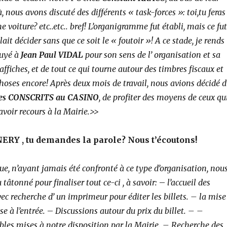
 nous avons discuté des différents « task-forces »: toi,tu feras
 voiture? etc..etc.. bref!
L’organigramme fut établi, mais ce fut
llait décider sans que ce soit le « foutoir »! A ce stade, je rends
uyé à
Jean Paul VIDAL
pour son sens de l’ organisation et sa
ffiches, et de tout ce qui tourne autour des timbres fiscaux et
choses encore! Après deux mois de travail, nous avions décidé d
 des CONSCRITS au CASINO
, de profiter des moyens de ceux qu
 avoir recours à la Mairie.>>
ERY , tu demandes la parole? Nous t’écoutons!
ue, n’ayant jamais été confronté à ce type d’organisation, nou
tâtonné pour finaliser tout ce-ci , à savoir:
–
l’accueil des
ec recherche d’ un imprimeur pour éditer les billets. – la mise
se à l’entrée.
–
Discussions autour du prix du billet. – –
bles mises à notre disposition par la Mairie. – Recherche des