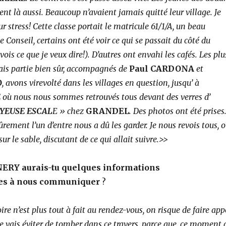
nt là aussi. Beaucoup n’avaient jamais quitté leur village. Je
r stress! Cette classe portait le matricule 61/1/A, un beau
e Conseil, certains ont été voir ce qui se passait du côté
du
vois ce que je veux dire!). D’autres ont envahi
les cafés. Les plu
sais partie bien sûr, accompagnés
de
Paul CARDONA
et
O
, avons virevolté dans les villages en question, jusqu’ à
E
où nous nous sommes retrouvés tous devant des verres d’
OYEUSE ESCAL
E » chez
GRANDEL
. Des photos ont été prises
Sûrement l’un d’entre nous a dû les garder. Je nous revois tous, 
ur le sable, discutant de ce qui allait suivre.>>
ERY aurais-tu quelques informations
es à nous communiquer
?
 n’est plus tout à fait au rendez-vous, on risque de faire app
Je vais éviter de tomber dans ce travers, parce que, ce moment 