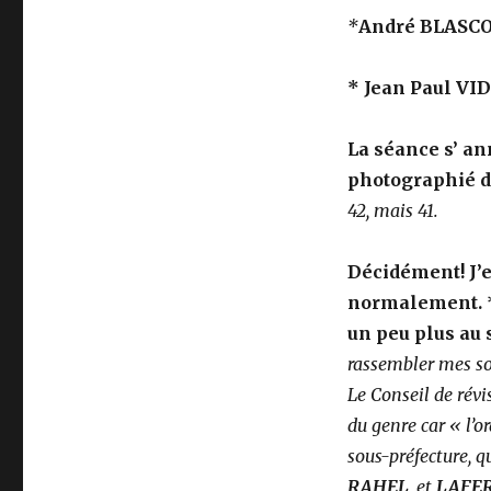
*
André BLASCO
* Jean Paul VI
La séance s’ a
photographié d
42, mais 41.
Décidément! J’e
normalement.
un peu plus au 
rassembler mes so
Le Conseil de révis
du genre car « l’o
sous-préfecture, 
RAHEL
, et
LAFE