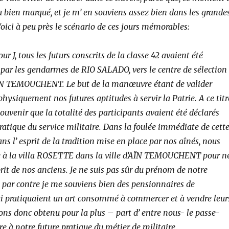
 bien marqué, et je m’ en souviens assez bien dans les grande
…Voici à peu près le scénario de ces jours mémorables:
our J, tous les futurs conscrits de la classe 42 avaient été
par les gendarmes de RIO SALADO, vers le centre de sélection
AïN TEMOUCHENT. Le but de la manœuvre étant de valider
ysiquement nos futures aptitudes à servir la Patrie. A ce titr
uvenir que la totalité des participants avaient été déclarés
ratique du service militaire.
Dans la foulée immédiate de cett
ans l’ esprit de la tradition mise en place par nos aînés, nous
e à la villa ROSETTE dans la ville d’AÏN TEMOUCHENT pour n
prit de nos anciens. Je ne suis pas sûr du prénom de notre
s par contre je me souviens bien des pensionnaires de
ui pratiquaient un art consommé à commercer et à vendre leur
ns donc obtenu pour la plus – part d’ entre nous- le passe-
re à notre future pratique du métier de militaire.