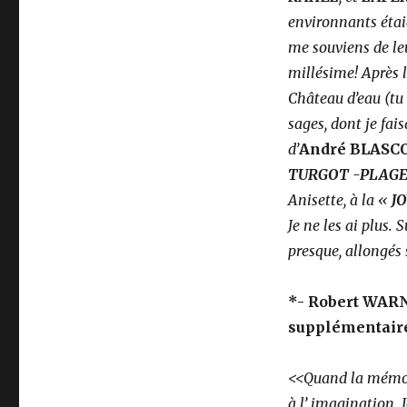
environnants étaie
me souviens de leu
millésime!
Après l
Château d’eau (tu 
sages, dont je fai
d’
André BLASC
TURGOT -PLAG
Anisette, à la «
J
Je ne les ai plus. 
presque, allongés s
*- Robert WARN
supplémentair
<<Quand la mémoire
à l’ imagination. 