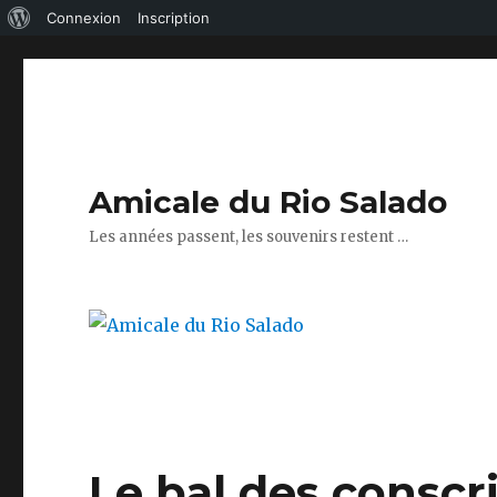
À
Connexion
Inscription
propos
de
WordPress
Amicale du Rio Salado
Les années passent, les souvenirs restent …
Le bal des conscri