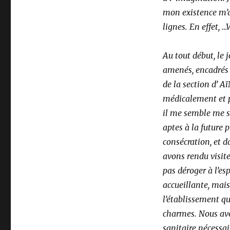
mon existence m’a
lignes. En effet, 
Au tout début, le j
amenés, encadrés 
de la section d’ 
médicalement et ph
il me semble me so
aptes à la future p
consécration, et d
avons rendu visit
pas déroger à l’es
accueillante, mai
l’établissement q
charmes. Nous avo
sanitaire nécessai