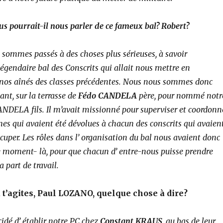
ous pourrait-il nous parler de ce fameux bal? Robert?
sommes passés à des choses plus sérieuses, à savoir
légendaire bal des Conscrits qui allait nous mettre en
nos aînés des classes précédentes.
Nous nous sommes donc
vant, sur la terrasse de
Fédo
CANDELA
père, pour nommé notr
ANDELA fils. Il m’avait missionné pour superviser et coordonn
ches qui avaient été dévolues à chacun des conscrits qui avaien
ccuper. Les rôles dans l’ organisation du bal nous avaient donc
ce moment- là, pour que chacun d’ entre-nous puisse prendre
 part de travail.
tu t’agites, Paul LOZANO, quelque chose à dire?
idé d’ établir notre PC chez
Constant KRAUS
, au bas de leur