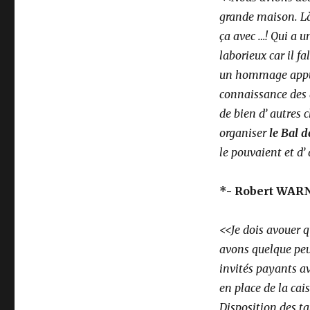
grande maison. Là,
ça avec …! Qui a une
laborieux car il fa
un hommage app
connaissance des a
de bien d’ autres 
organiser
le Bal
le pouvaient et d’
*- Robert WARN
<<Je dois avouer q
avons quelque peu 
invités payants av
en place de la cais
Disposition des ta