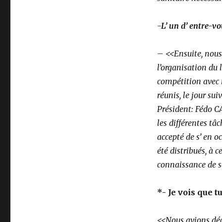
-L’ un d’ entre-v
–
<<Ensuite, nous 
l’organisation du 
compétition avec 
réunis, le jour sui
Président: Fédo C
les différentes tâ
accepté de s’ en o
été distribués, à 
connaissance de sa
*- Je vois que 
<<Nous avions déc