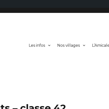
Les infos
Nos villages
L’Amical
ts – classe 42.