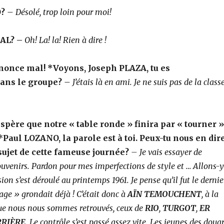
?
–
Désolé, trop loin pour moi!
DAL?
–
Oh! La! la! Rien à dire !
nnonce mal!
*Voyons, Joseph PLAZA, tu es
ans le groupe?
–
J’étais là en ami. Je ne suis pas de la class
spère que notre « table ronde » finira
par « tourner »
*
Paul LOZANO, la parole est à toi. Peux-tu nous en dir
sujet de cette fameuse journée?
– Je vais essayer de
uvenirs. Pardon pour mes imperfections de style et … Allons-y
ion s’est déroulé au printemps 1961. Je pense qu’il fut le dernie
rage » grondait déjà ! C’était donc à
AÏN TEMOUCHENT
, à la
que nous nous sommes retrouvés, ceux de
RIO
,
TURGOT
,
ER
RRIÈRE
. Le contrôle s’est passé assez vite. Les jeunes des doua