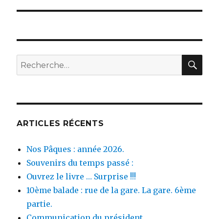
suivante :
REC
Recherche
pour :
ARTICLES RÉCENTS
Nos Pâques : année 2026.
Souvenirs du temps passé :
Ouvrez le livre … Surprise !!!
10ème balade : rue de la gare. La gare. 6ème
partie.
Communication du président